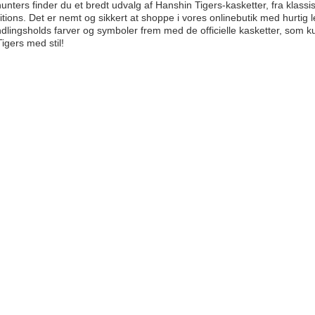
nters finder du et bredt udvalg af Hanshin Tigers-kasketter, fra klassisk
itions. Det er nemt og sikkert at shoppe i vores onlinebutik med hurtig l
yndlingsholds farver og symboler frem med de officielle kasketter, som k
igers med stil!