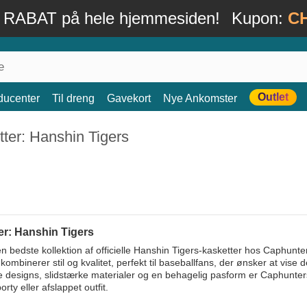
 RABAT på hele hjemmesiden!
Kupon:
C
Outlet
ducenter
Til dreng
Gavekort
Nye Ankomster
ter: Hanshin Tigers
er: Hanshin Tigers
 bedste kollektion af officielle Hanshin Tigers-kasketter hos Caphunters
 kombinerer stil og kvalitet, perfekt til baseballfans, der ønsker at vis
e designs, slidstærke materialer og en behagelig pasform er Caphunters
orty eller afslappet outfit.