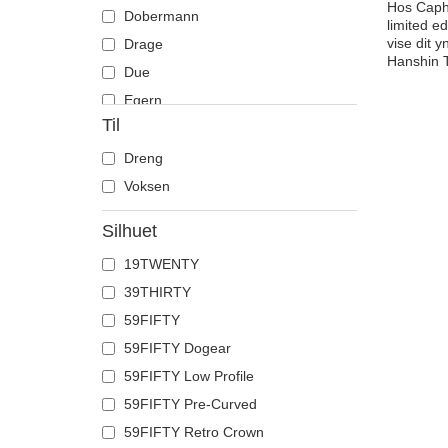
Hos Caphu
Dobermann
limited ed
vise dit 
Drage
Hanshin T
Due
Egern
Til
Enhjørning
Får
Dreng
Firben
Voksen
Flamingo
Silhuet
Flodhest
19TWENTY
Fransk bulldog
39THIRTY
Føniks
59FIFTY
Ged
59FIFTY Dogear
Gepard
59FIFTY Low Profile
Grib
59FIFTY Pre-Curved
Guldsmed
59FIFTY Retro Crown
Haj