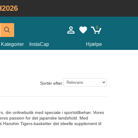
H2026
0
Kategorier
InstaCap
Hjælpe
Sortér efter:
, din onlinebutik med speciale i sportstilbehør. Vores
e deres passion for det japanske landshold. Med
 Hanshin Tigers-kasketter det ideelle supplement til