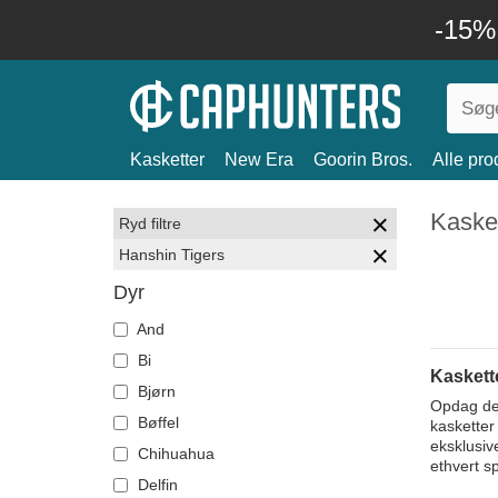
-15%
Kasketter
New Era
Goorin Bros.
Alle pro
Kasket
Ryd filtre
Hanshin Tigers
Dyr
And
Bi
Kaskett
Bjørn
Opdag den
Bøffel
kasketter
eksklusiv
Chihuahua
ethvert sp
Delfin