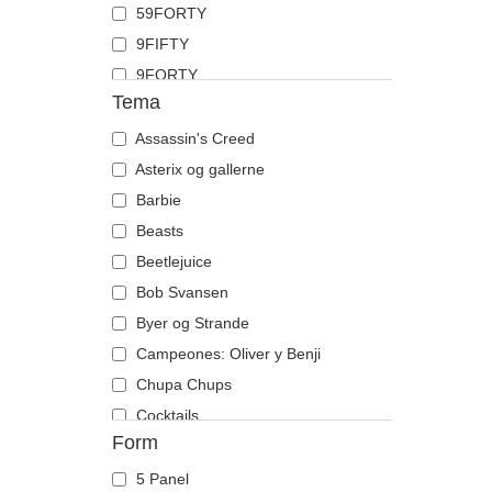
59FORTY
Hane
9FIFTY
Hest
9FORTY
Hjort
Tema
9FORTY APEX
Hummer
9FORTY M-Crown
Assassin's Creed
Hund
9SEVENTY
Asterix og gallerne
Ildflue
9TWENTY
Barbie
Kat
A Frame
Beasts
Ko
Casual Classic
Beetlejuice
Krabbe
E Frame
Bob Svansen
Krage
Open Back
Byer og Strande
Kranie
Runner
Campeones: Oliver y Benji
Krokodille
The 90s
Chupa Chups
Kylling
The Ball
Cocktails
Labrador retriever
Form
The Retro
DC Comics
Løve
The Snap
Disney
Løvinde
5 Panel