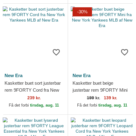
-30%
New Era
New Era
Kasketter buet sort justerbar
Kasketter buet beige
rem 9FORTY Cord fra New
justerbar rem 9FORTY Mini
York Yankees MLB af New
fra New York Yankees MLB
239 kr.
199
kr.
139 kr.
Era
af New Era
Få det forbi
tirsdag, aug. 11
Få det forbi
tirsdag, aug. 11