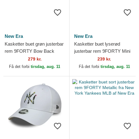
New Era
New Era
Kasketter buet grøn justerbar
Kasketter buet lyserød
rem 9FORTY Bow Back
justerbar rem 9FORTY Mini
Satin fra New York Yankees
Cord fra Los Angeles
279 kr.
239 kr.
MLB af New Era
Dodgers MLB af New Era
Få det forbi
tirsdag, aug. 11
Få det forbi
tirsdag, aug. 11