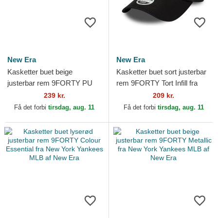
New Era
New Era
Kasketter buet beige
Kasketter buet sort justerbar
justerbar rem 9FORTY PU
rem 9FORTY Tort Infill fra
Pattern fra New York
Los Angeles Dodgers MLB af
239 kr.
209 kr.
Yankees MLB af New Era
New Era
Få det forbi
tirsdag, aug. 11
Få det forbi
tirsdag, aug. 11