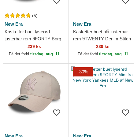
(5)
New Era
New Era
Kasketter buet lyserød
Kasketter buet blå justerbar
justerbar rem 9FORTY Borg
rem 9TWENTY Denim Stitch
fra New York Yankees MLB
fra New York Yankees MLB
239 kr.
239 kr.
af New Era
af New Era
Få det forbi
tirsdag, aug. 11
Få det forbi
tirsdag, aug. 11
-30%
New Era
New Era