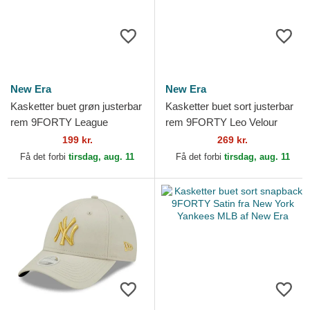
New Era
New Era
Kasketter buet grøn justerbar
Kasketter buet sort justerbar
rem 9FORTY League
rem 9FORTY Leo Velour
Essential fra New York
Metallic fra New York
199 kr.
269 kr.
Yankees MLB af New Era
Yankees MLB af New Era
Få det forbi
tirsdag, aug. 11
Få det forbi
tirsdag, aug. 11