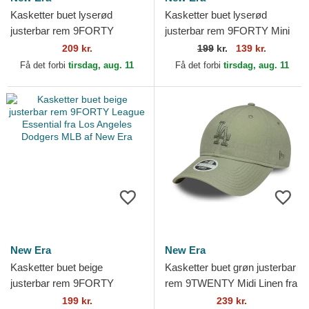
Kasketter buet lyserød
Kasketter buet lyserød
justerbar rem 9FORTY
justerbar rem 9FORTY Mini
Metallic fra New York
fra New York Yankees MLB
209 kr.
199
kr.
139 kr.
Yankees MLB af New Era
af New Era
Få det forbi
tirsdag, aug. 11
Få det forbi
tirsdag, aug. 11
New Era
New Era
Kasketter buet beige
Kasketter buet grøn justerbar
justerbar rem 9FORTY
rem 9TWENTY Midi Linen fra
League Essential fra Los
Los Angeles Dodgers MLB af
199 kr.
239 kr.