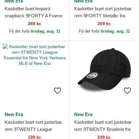
New Era
New Era
Kasketter buet leopard
Kasketter buet sort justerbar
snapback 9FORTY A Frame
rem 9FORTY Metallic fra
M-Crown af New Era
New York Yankees MLB af
269 kr.
209 kr.
New Era
Få det forbi
tirsdag, aug. 11
Få det forbi
tirsdag, aug. 11
New Era
New Era
Kasketter buet sort justerbar
Kasketter buet sort justerbar
rem 9TWENTY League
rem 9TWENTY Broderie fra
Essential fra New York
New York Yankees MLB af
199 kr.
239 kr.