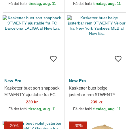
Angeles Dodgers MLB af
New Era
Få det forbi
tirsdag, aug. 11
Få det forbi
tirsdag, aug. 11
New Era
New Era
New Era
Kasketter buet sort snapback
Kasketter buet beige
9TWENTY ajustable fra FC
justerbar rem 9TWENTY
Barcelona LALIGA af New
Velour fra New York Yankees
239 kr.
239 kr.
Era
MLB af New Era
Få det forbi
tirsdag, aug. 11
Få det forbi
tirsdag, aug. 11
-30%
-30%