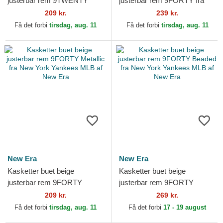
justerbar rem 9TWENTY
justerbar rem 9FORTY fra
Washed Mini fra Los Angeles
AC Milan Serie A af New Era
209 kr.
239 kr.
Dodgers MLB af New Era
Få det forbi
tirsdag, aug. 11
Få det forbi
tirsdag, aug. 11
New Era
New Era
Kasketter buet beige
Kasketter buet beige
justerbar rem 9FORTY
justerbar rem 9FORTY
Metallic fra New York
Beaded fra New York
209 kr.
269 kr.
Yankees MLB af New Era
Yankees MLB af New Era
Få det forbi
tirsdag, aug. 11
Få det forbi
17 - 19 august