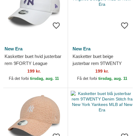
New Era
New Era
Kasketter buet hvid justerbar
Kasketter buet beige
rem 9FORTY League
justerbar rem 9TWENTY
Essential fra New York
League Essential Midi fra Los
199 kr.
199 kr.
Yankees MLB af New Era
Angeles Dodgers MLB af...
Få det forbi
tirsdag, aug. 11
Få det forbi
tirsdag, aug. 11