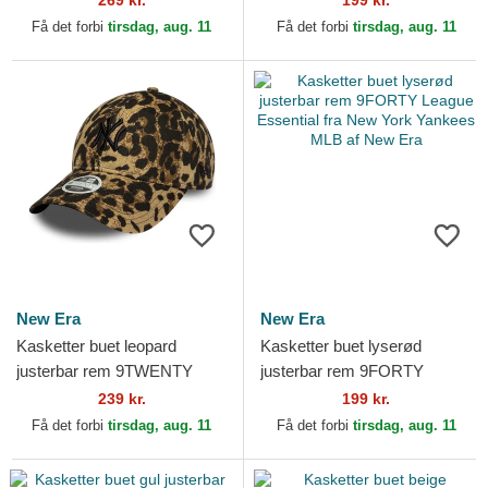
269 kr.
199 kr.
York Yankees MLB af New
Yankees MLB af New Era
Få det forbi
tirsdag, aug. 11
Få det forbi
tirsdag, aug. 11
Era
New Era
New Era
Kasketter buet leopard
Kasketter buet lyserød
justerbar rem 9TWENTY
justerbar rem 9FORTY
Leopard fra New York
League Essential fra New
239 kr.
199 kr.
Yankees MLB af New Era
York Yankees MLB af New
Få det forbi
tirsdag, aug. 11
Få det forbi
tirsdag, aug. 11
Era