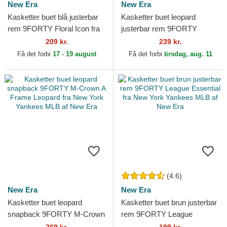
New Era
New Era
Kasketter buet blå justerbar
Kasketter buet leopard
rem 9FORTY Floral Icon fra
justerbar rem 9FORTY
Los Angeles Dodgers MLB af
Leopard Cosy fra New York
209 kr.
239 kr.
New Era
Yankees MLB af New Era
Få det forbi
17 - 19 august
Få det forbi
tirsdag, aug. 11
(4.6)
New Era
New Era
Kasketter buet leopard
Kasketter buet brun justerbar
snapback 9FORTY M-Crown
rem 9FORTY League
A Frame Leopard fra New
Essential fra New York