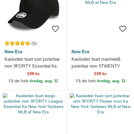
(5)
New Era
New Era
Kasketter buet sort justerbar
Kasketter buet marineblå
rem 9FORTY Essential fra
justerbar rem 9TWENTY
New York Yankees MLB af
Denim Stitch fra Los Angeles
199 kr.
239 kr.
New Era
Dodgers MLB af New Era
Få det forbi
tirsdag, aug. 11
Få det forbi
tirsdag, aug. 11