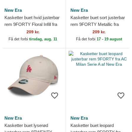
New Era
New Era
Kasketter buet hvid justerbar
Kasketter buet sort justerbar
rem 9FORTY Floral Infill fra
rem 9FORTY Metallic fra
New York Yankees MLB af
New York Yankees MLB af
209 kr.
209 kr.
New Era
New Era
Få det forbi
tirsdag, aug. 11
Få det forbi
17 - 19 august
New Era
New Era
Kasketter buet lyserød
Kasketter buet leopard