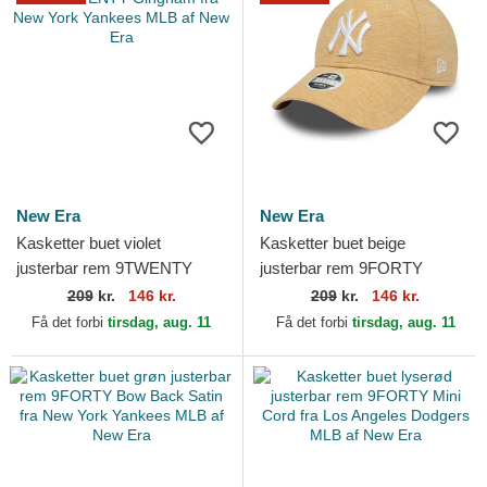
New Era
New Era
Kasketter buet violet
Kasketter buet beige
justerbar rem 9TWENTY
justerbar rem 9FORTY
Gingham fra New York
Jersey fra New York
209
kr.
146 kr.
209
kr.
146 kr.
Yankees MLB af New Era
Yankees MLB af New Era
Få det forbi
tirsdag, aug. 11
Få det forbi
tirsdag, aug. 11