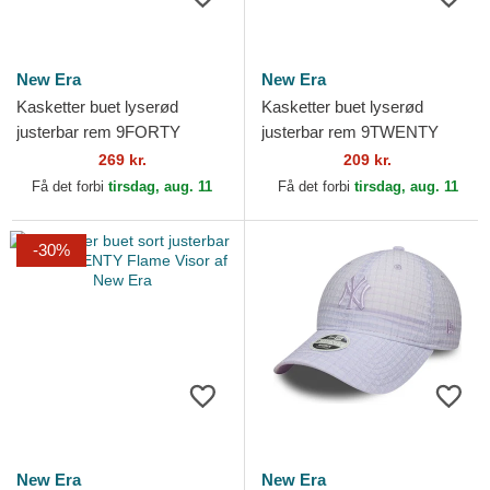
New Era
New Era
Kasketter buet lyserød
Kasketter buet lyserød
justerbar rem 9FORTY
justerbar rem 9TWENTY
Beaded fra New York
Pattern Spring Training Fan
269 kr.
209 kr.
Yankees MLB af New Era
Pack 2025 fra Los...
Få det forbi
tirsdag, aug. 11
Få det forbi
tirsdag, aug. 11
-30%
New Era
New Era