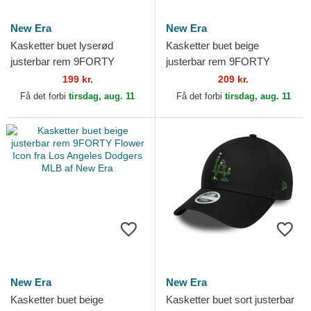
New Era
New Era
Kasketter buet lyserød
Kasketter buet beige
justerbar rem 9FORTY
justerbar rem 9FORTY
Colour Essential fra New
Metallic fra New York
199 kr.
209 kr.
York Yankees MLB af New
Yankees MLB af New Era
Få det forbi
tirsdag, aug. 11
Få det forbi
tirsdag, aug. 11
Era
New Era
New Era
Kasketter buet beige
Kasketter buet sort justerbar