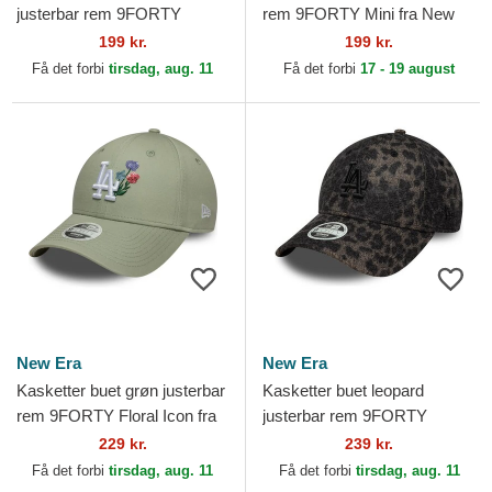
justerbar rem 9FORTY
rem 9FORTY Mini fra New
League Essential fra New
York Yankees MLB af New
199 kr.
199 kr.
York Yankees MLB af New
Era
Få det forbi
tirsdag, aug. 11
Få det forbi
17 - 19 august
Era
New Era
New Era
Kasketter buet grøn justerbar
Kasketter buet leopard
rem 9FORTY Floral Icon fra
justerbar rem 9FORTY
Los Angeles Dodgers MLB af
Leopard Cosy fra Los
229 kr.
239 kr.
New Era
Angeles Dodgers MLB af
Få det forbi
tirsdag, aug. 11
Få det forbi
tirsdag, aug. 11
New Era