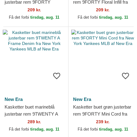
justerbar rem 9FORTY
rem 9FORTY Floral Infill fra
Flower Icon fra Los Angeles
Los Angeles Dodgers MLB af
209 kr.
209 kr.
Dodgers MLB af New Era
New Era
Få det forbi
tirsdag, aug. 11
Få det forbi
tirsdag, aug. 11
New Era
New Era
Kasketter buet marineblå
Kasketter buet grøn justerbar
justerbar rem 9TWENTY A
rem 9FORTY Mini Cord fra
Frame Denim fra New York
New York Yankees MLB af
289 kr.
239 kr.
Yankees MLB af New Era
New Era
Få det forbi
tirsdag, aug. 11
Få det forbi
tirsdag, aug. 11