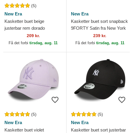
(5)
New Era
New Era
Kasketter buet beige
Kasketter buet sort snapback
justerbar rem dorado
9FORTY Satin fra New York
9FORTY Metallic fra New
Yankees MLB af New Era
209 kr.
239 kr.
York Yankees MLB af New
Få det forbi
tirsdag, aug. 11
Få det forbi
tirsdag, aug. 11
Era
(5)
(5)
New Era
New Era
Kasketter buet violet
Kasketter buet sort justerbar