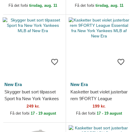
Yankees MLB af New Era
New Era
Få det forbi
tirsdag, aug. 11
Få det forbi
tirsdag, aug. 11
New Era
New Era
Skygger buet sort tilpasset
Kasketter buet violet justerbar
Sport fra New York Yankees
rem 9FORTY League
MLB af New Era
Essential fra New York
249 kr.
199 kr.
Yankees MLB af New Era
Få det forbi
17 - 19 august
Få det forbi
17 - 19 august