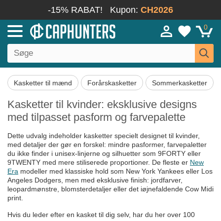
-15% RABAT!
Kupon:
CH2026
0
Kasketter til mænd
Forårskasketter
Sommerkasketter
Kasketter til kvinder: eksklusive designs
med tilpasset pasform og farvepalette
Dette udvalg indeholder kasketter specielt designet til kvinder,
med detaljer der gør en forskel: mindre pasformer, farvepaletter
du ikke finder i unisex-linjerne og silhuetter som 9FORTY eller
9TWENTY med mere stiliserede proportioner. De fleste er
New
Era
modeller med klassiske hold som New York Yankees eller Los
Angeles Dodgers, men med eksklusive finish: jordfarver,
leopardmønstre, blomsterdetaljer eller det iøjnefaldende Cow Midi
print.
Hvis du leder efter en kasket til dig selv, har du her over 100