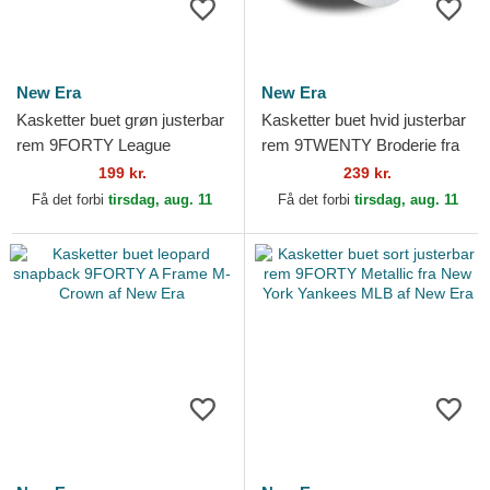
New Era
New Era
Kasketter buet grøn justerbar
Kasketter buet hvid justerbar
rem 9FORTY League
rem 9TWENTY Broderie fra
Essential fra New York
New York Yankees MLB af
199 kr.
239 kr.
Yankees MLB af New Era
New Era
Få det forbi
tirsdag, aug. 11
Få det forbi
tirsdag, aug. 11