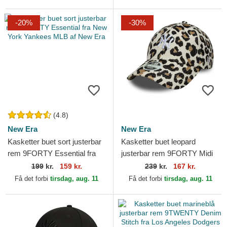
-20%
-30%
(4.8)
New Era
New Era
Kasketter buet sort justerbar
Kasketter buet leopard
rem 9FORTY Essential fra
justerbar rem 9FORTY Midi
New York Yankees MLB af
fra New York Yankees MLB
199
kr.
159 kr.
239
kr.
167 kr.
New Era
af New Era
Få det forbi
tirsdag, aug. 11
Få det forbi
tirsdag, aug. 11