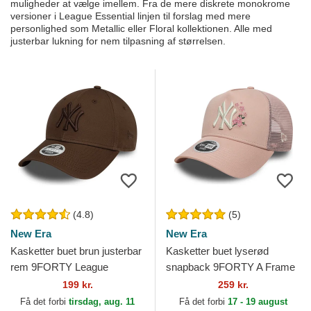
muligheder at vælge imellem. Fra de mere diskrete monokrome
versioner i League Essential linjen til forslag med mere
personlighed som Metallic eller Floral kollektionen. Alle med
justerbar lukning for nem tilpasning af størrelsen.
(4.8)
(5)
New Era
New Era
Kasketter buet brun justerbar
Kasketter buet lyserød
rem 9FORTY League
snapback 9FORTY A Frame
Essential fra New York
Floral fra New York Yankees
199 kr.
259 kr.
Yankees MLB af New Era
MLB af New Era
Få det forbi
tirsdag, aug. 11
Få det forbi
17 - 19 august