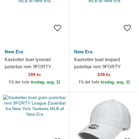
New Era
New Era
Kasketter buet lyserød
Kasketter buet leopard
justerbar rem 9FORTY
justerbar rem 9FORTY
League Essential fra New
Leopard Cord fra New York
199 kr.
239 kr.
York Yankees MLB af New
Yankees MLB af New Era
Få det forbi
tirsdag, aug. 11
Få det forbi
tirsdag, aug. 11
Era