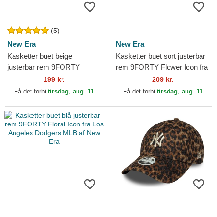
(5)
New Era
New Era
Kasketter buet beige
Kasketter buet sort justerbar
justerbar rem 9FORTY
rem 9FORTY Flower Icon fra
League Essential fra New
New York Yankees MLB af
199 kr.
209 kr.
York Yankees MLB af New
New Era
Få det forbi
tirsdag, aug. 11
Få det forbi
tirsdag, aug. 11
Era