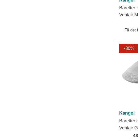
Baretter 
Ventair 
Kangol
Få det 
-30%
Kangol
Baretter 
Ventair G
4