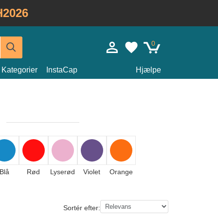
H2026
0
Kategorier
InstaCap
Hjælpe
Blå
Rød
Lyserød
Violet
Orange
Sortér efter: