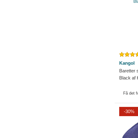
Kangol
Baretter 
Black af
Få det f
-30%