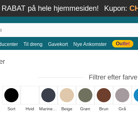
 RABAT på hele hjemmesiden!
Kupon:
C
Outlet
ducenter
Til dreng
Gavekort
Nye Ankomster
er
Filtrer efter farve
Sort
Hvid
Marineblå
Beige
Grøn
Brun
Grå