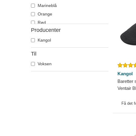
Marineblå
Orange
Rød
Producenter
Sort
Violet
Kangol
Til
Voksen
Kangol
Baretter 
Ventair B
Få det f