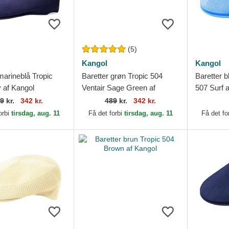
(5)
Kangol
Kangol
marineblå Tropic
Baretter grøn Tropic 504
Baretter 
 af Kangol
Ventair Sage Green af
507 Surf 
Kangol
89
kr.
342 kr.
489
kr.
342 kr.
orbi
tirsdag, aug. 11
Få det forbi
tirsdag, aug. 11
Få det fo