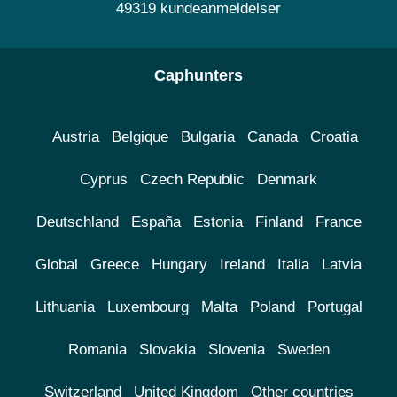
49319 kundeanmeldelser
Caphunters
Austria
Belgique
Bulgaria
Canada
Croatia
Cyprus
Czech Republic
Denmark
Deutschland
España
Estonia
Finland
France
Global
Greece
Hungary
Ireland
Italia
Latvia
Lithuania
Luxembourg
Malta
Poland
Portugal
Romania
Slovakia
Slovenia
Sweden
Switzerland
United Kingdom
Other countries