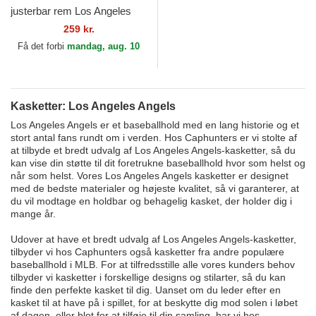
justerbar rem Los Angeles
Angels Archive fra Los
259 kr.
Angeles Angels MLB af...
Få det forbi
mandag, aug. 10
Kasketter: Los Angeles Angels
Los Angeles Angels er et baseballhold med en lang historie og et
stort antal fans rundt om i verden. Hos Caphunters er vi stolte af
at tilbyde et bredt udvalg af Los Angeles Angels-kasketter, så du
kan vise din støtte til dit foretrukne baseballhold hvor som helst og
når som helst. Vores Los Angeles Angels kasketter er designet
med de bedste materialer og højeste kvalitet, så vi garanterer, at
du vil modtage en holdbar og behagelig kasket, der holder dig i
mange år.
Udover at have et bredt udvalg af Los Angeles Angels-kasketter,
tilbyder vi hos Caphunters også kasketter fra andre populære
baseballhold i MLB. For at tilfredsstille alle vores kunders behov
tilbyder vi kasketter i forskellige designs og stilarter, så du kan
finde den perfekte kasket til dig. Uanset om du leder efter en
kasket til at have på i spillet, for at beskytte dig mod solen i løbet
af dagen, eller blot for at tilføje til din samling, har vi hos