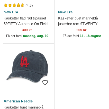
(4.8)
New Era
New Era
Kasketter flad rød tilpasset
Kasketter buet marineblå
59FIFTY Authentic On Field
justerbar rem 9TWENTY
fra Los Angeles Angels MLB
Core Classic fra Los Angeles
309 kr.
209 kr.
af New Era
Angels MLB af New Era
Få det forbi
mandag, aug. 10
Få det forbi
14 - 18 august
American Needle
Kasketter buet marineblå