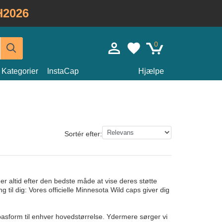
H2026
0
Kategorier
InstaCap
Hjælpe
Sortér efter:
r altid efter den bedste måde at vise deres støtte
til dig: Vores officielle Minnesota Wild caps giver dig
 pasform til enhver hovedstørrelse. Ydermere sørger vi