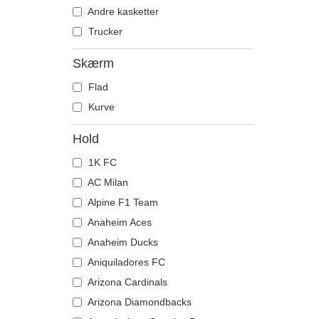
The Trucker
Dragon Ball
Løvinde
Andre kasketter
Famous
Måge
Trucker
Game of Thrones
Mus
Skærm
Gru, min yndlingsskurk
Myre
Flad
Haj
Næsehorn
Kurve
Harry Potter
Okse
Hip Hop Dogz
Panter
Hold
Jordnødder
Pegasus
1K FC
Kung Fu Panda
Pitbull
AC Milan
Looney Tunes
Prærieulv
Alpine F1 Team
Lucky Luke
Rottweiler
Anaheim Aces
Motor
Ræv
Anaheim Ducks
Musik
Schæferhund
Aniquiladores FC
My Hero Academia
Siamesisk kampfisk
Arizona Cardinals
Naruto
Sjakal
Arizona Diamondbacks
NASA
Skorpion