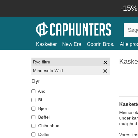
-15%
Kasketter
New Era
Goorin Bros.
Alle pro
Kasket
Ryd filtre
Minnesota Wild
Dyr
And
Bi
Kaskett
Bjørn
Minnesota
Bøffel
under kam
mulighed 
Chihuahua
Delfin
Vores kas