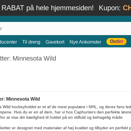
 RABAT på hele hjemmesiden!
Kupon:
C
Outlet
ducenter
Til dreng
Gavekort
Nye Ankomster
ter: Minnesota Wild
er: Minnesota Wild
 Wild hockeyholdet er et af de mest populære i NHL, og deres fans lede
pene. Hvis du er en af dem, har vi hos Caphunters den perfekte løsning 
for at vise din kærlighed til holdet på en stilfuld og behagelig måde.
ketter er designet med materialer af høj kvalitet og tilbyder en perfekt