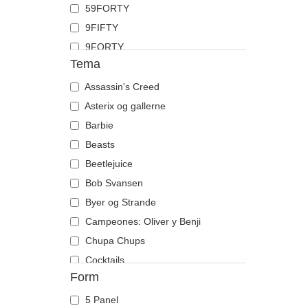
59FORTY
Haj
9FIFTY
Hane
9FORTY
Hest
Tema
9FORTY APEX
Hjort
9FORTY M-Crown
Assassin's Creed
Hummer
9SEVENTY
Asterix og gallerne
Hund
9TWENTY
Barbie
Ildflue
A Frame
Beasts
Kat
Casual Classic
Beetlejuice
Ko
E Frame
Bob Svansen
Krabbe
Open Back
Byer og Strande
Krage
Runner
Campeones: Oliver y Benji
Kranie
The 90s
Chupa Chups
Krokodille
The Ball
Cocktails
Kylling
Form
The Retro
DC Comics
Labrador retriever
The Snap
Disney
Løve
5 Panel