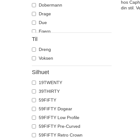
hos Caphu
Dobermann
din stil.
Drage
Due
Egern
Til
Elg
Enhjørning
Dreng
Får
Voksen
Firben
Silhuet
Flamingo
19TWENTY
Flodhest
39THIRTY
Fransk bulldog
59FIFTY
Føniks
59FIFTY Dogear
Ged
59FIFTY Low Profile
Gepard
59FIFTY Pre-Curved
Grib
59FIFTY Retro Crown
Guldsmed