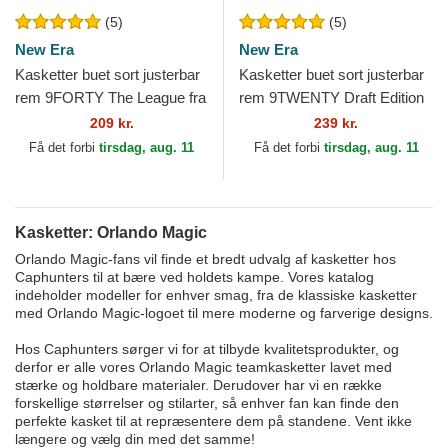
(5)
(5)
New Era
New Era
Kasketter buet sort justerbar
Kasketter buet sort justerbar
rem 9FORTY The League fra
rem 9TWENTY Draft Edition
Orlando Magic NBA af New
2023 fra Orlando Magic NBA
209 kr.
239 kr.
Era
af New Era
Få det forbi
tirsdag, aug. 11
Få det forbi
tirsdag, aug. 11
Kasketter: Orlando Magic
Orlando Magic-fans vil finde et bredt udvalg af kasketter hos
Caphunters til at bære ved holdets kampe. Vores katalog
indeholder modeller for enhver smag, fra de klassiske kasketter
med Orlando Magic-logoet til mere moderne og farverige designs.
Hos Caphunters sørger vi for at tilbyde kvalitetsprodukter, og
derfor er alle vores Orlando Magic teamkasketter lavet med
stærke og holdbare materialer. Derudover har vi en række
forskellige størrelser og stilarter, så enhver fan kan finde den
perfekte kasket til at repræsentere dem på standene. Vent ikke
længere og vælg din med det samme!