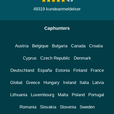
4.9
49319 kundeanmeldelser
Caphunters
Austria
Belgique
Bulgaria
Canada
Croatia
Cyprus
Czech Republic
Denmark
Deutschland
España
Estonia
Finland
France
Global
Greece
Hungary
Ireland
Italia
Latvia
Lithuania
Luxembourg
Malta
Poland
Portugal
Romania
Slovakia
Slovenia
Sweden