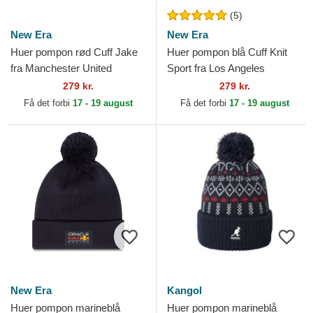
(5)
New Era
New Era
Huer pompon rød Cuff Jake
Huer pompon blå Cuff Knit
fra Manchester United
Sport fra Los Angeles
Football Club Premier League
Dodgers MLB af New Era
279 kr.
279 kr.
af New Era
Få det forbi
17 - 19 august
Få det forbi
17 - 19 august
New Era
Kangol
Huer pompon marineblå
Huer pompon marineblå