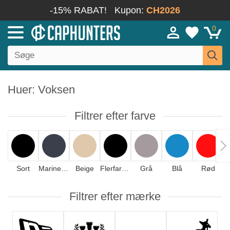
-15% RABAT!
Kupon:
CH2026
0
Huer: Voksen
Filtrer efter farve
Sort
Marineblå
Beige
Flerfarvet
Grå
Blå
Rød
L
Filtrer efter mærke