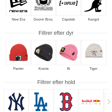
New Era
Goorin Bros.
Capslab
Kangol
Filtrer efter dyr
Panter
Kranie
Bi
Tiger
Filtrer efter hold