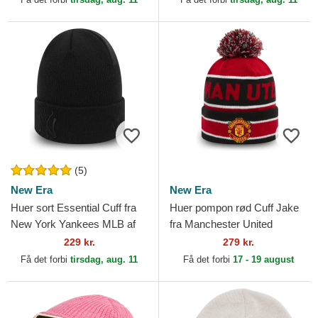
(5)
New Era
New Era
Huer sort Essential Cuff fra
Huer pompon rød Cuff Jake
New York Yankees MLB af
fra Manchester United
New Era
Football Club Premier League
229 kr.
279 kr.
af New Era
Få det forbi
tirsdag, aug. 11
Få det forbi
17 - 19 august