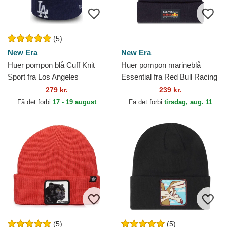
(5)
New Era
New Era
Huer pompon blå Cuff Knit
Huer pompon marineblå
Sport fra Los Angeles
Essential fra Red Bull Racing
Dodgers MLB af New Era
Formula 1 af New Era
279 kr.
239 kr.
Få det forbi
17 - 19 august
Få det forbi
tirsdag, aug. 11
(5)
(5)