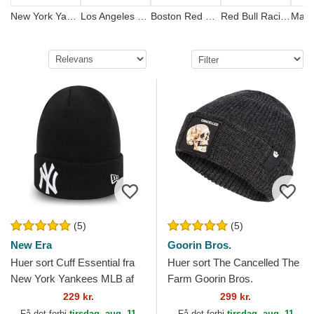
New York Yankees
Los Angeles Dodgers
Boston Red Sox
Red Bull Racing
(5)
(5)
New Era
Goorin Bros.
Huer sort Cuff Essential fra
Huer sort The Cancelled The
New York Yankees MLB af
Farm Goorin Bros.
New Era
229 kr.
299 kr.
Få det forbi
tirsdag, aug. 11
Få det forbi
tirsdag, aug. 11