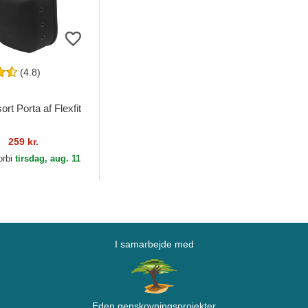
(4.8)
ort Porta af Flexfit
259 kr.
orbi
tirsdag, aug. 11
I samarbejde med
Eden genskovningsprojekter