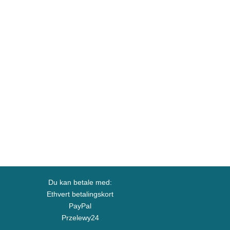
Du kan betale med:
Ethvert betalingskort
PayPal
Przelewy24