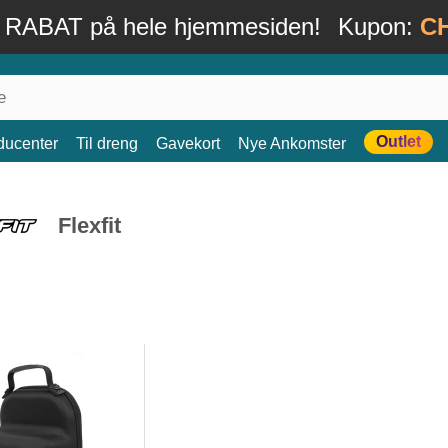
 RABAT på hele hjemmesiden!
Kupon:
C
Outlet
ducenter
Til dreng
Gavekort
Nye Ankomster
Flexfit