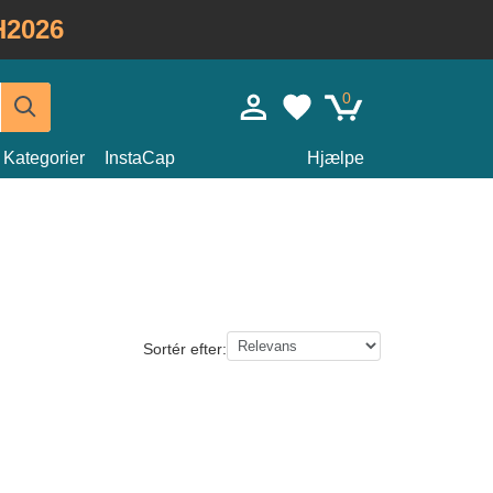
H2026
0
Kategorier
InstaCap
Hjælpe
Sortér efter: