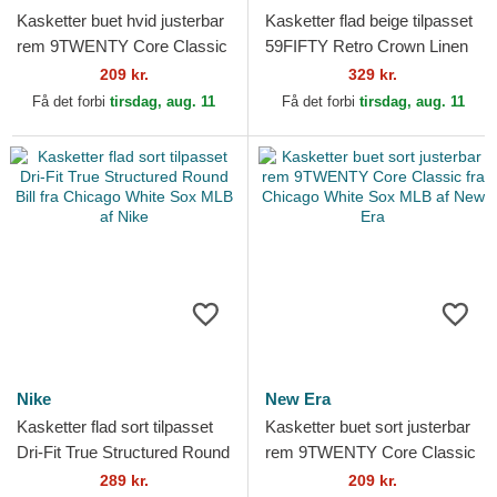
Kasketter buet hvid justerbar
Kasketter flad beige tilpasset
rem 9TWENTY Core Classic
59FIFTY Retro Crown Linen
fra Chicago White Sox MLB
fra Chicago White Sox MLB
209 kr.
329 kr.
af New Era
af New Era
Få det forbi
tirsdag, aug. 11
Få det forbi
tirsdag, aug. 11
Nike
New Era
Kasketter flad sort tilpasset
Kasketter buet sort justerbar
Dri-Fit True Structured Round
rem 9TWENTY Core Classic
Bill fra Chicago White Sox
fra Chicago White Sox MLB
289 kr.
209 kr.