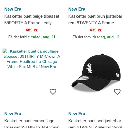
New Era
New Era
Kasketter buet beige tilpasset
Kasketter buet brun justerbar
59FORTY A Frame Leafy
rem 9TWENTY A Frame
Palm fra Chicago White Sox
Wool Pinstripe fra Chicago
489 kr.
439 kr.
MLB af New Era
White Sox MLB af New...
Få det forbi
tirsdag, aug. 11
Få det forbi
tirsdag, aug. 11
New Era
New Era
Kasketter buet camouflage
Kasketter buet sort justerbar
tilpasset 39THIRTY M-Crown
rem 9TWENTY Merino Wool