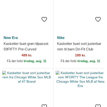
New Era
Nike
Kasketter buet grøn tilpasset
Kasketter buet sort justerbar
59FIFTY Pre-Curved
rem til barn Dri-Fit Club
American Herringbone fra
Structured fra Chicago White
489 kr.
189 kr.
Chicago White Sox MLB...
Sox MLB af Nike
Få det forbi
tirsdag, aug. 11
Få det forbi
tirsdag, aug. 11