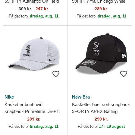
59FIFTY Authentic On Field
59FIFTY fra Chicago White
Game fra Chicago White Sox
Sox MLB af New Era
309
kr.
247 kr.
289 kr.
MLB af New Era
Få det forbi
tirsdag, aug. 11
Få det forbi
tirsdag, aug. 11
Nike
New Era
Kasketter buet hvid
Kasketter buet sort snapback
snapback Primetime Dri-Fit
9FORTY APEX Batting
Rise Structured fra Chicago
Practice fra Chicago White
289 kr.
299 kr.
White Sox MLB af Nike
Sox MLB af New Era
Få det forbi
tirsdag, aug. 11
Få det forbi
17 - 19 august