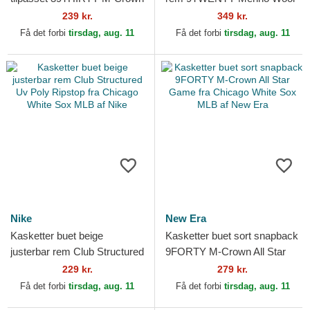
A Frame Realtree fra
fra Chicago White Sox MLB
239 kr.
349 kr.
Chicago White Sox MLB...
af New Era
Få det forbi
tirsdag, aug. 11
Få det forbi
tirsdag, aug. 11
Nike
New Era
Kasketter buet beige
Kasketter buet sort snapback
justerbar rem Club Structured
9FORTY M-Crown All Star
Uv Poly Ripstop fra Chicago
Game fra Chicago White Sox
229 kr.
279 kr.
White Sox MLB af Nike
MLB af New Era
Få det forbi
tirsdag, aug. 11
Få det forbi
tirsdag, aug. 11