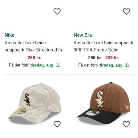
Nike
New Era
Kasketter buet beige
Kasketter buet hvid snapback
snapback Rise Structured fra
9FIFTY A Frame Satin
Chicago White Sox MLB af
Pinstripe fra Chicago White
269 kr.
299
kr.
239 kr.
Nike
Sox MLB af New Era
Få det forbi
tirsdag, aug. 11
Få det forbi
tirsdag, aug. 11