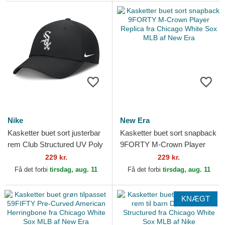
Nike
New Era
Kasketter buet sort justerbar
Kasketter buet sort snapback
rem Club Structured UV Poly
9FORTY M-Crown Player
Ripstop fra Chicago White
Replica fra Chicago White
229 kr.
229 kr.
Sox MLB af Nike
Sox MLB af New Era
Få det forbi
tirsdag, aug. 11
Få det forbi
tirsdag, aug. 11
KNÆGT