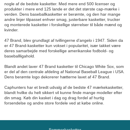
nogle af de bedste kasketter. Med mere end 500 licenser og
produkter i mere end 125 lande er det det største cap-mærke i
verden. Dens baseballkasketter er berømte, og den har mange
andre linjer tilpasset enhver smag, justerbare kasketter, trucker
og monterede kasketter i forskellige størrelser til både mænd og
kvinder.
47 Brand, blev grundlagt af tvillingerne d'angelo i 1947. Siden da
er 47 Brand-kasketter kun vokset i popularitet, især takket være
deres samarbejde med forskellige amerikanske fodbold- og
baseballligahold.
Blandt andet laver 47 Brand kasketter til Chicago White Sox, som
er del af den centrale afdeling af National Baseball League i USA.
Dens berømte logo dekorerer hætterne lavet af 47 Brand.
Caphunters har et bredt udvalg af de bedste 47 mærkekasketter,
blandt hvilke du helt sikkert vil kunne finde mange modeller efter
din smag. Køb din kasket i dag og drag fordel af hurtig
forsendelse og andre store fordele ved at købe online.
Sommerkasketter