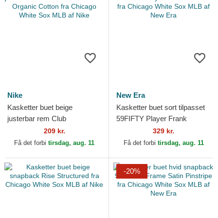
Nike
New Era
Kasketter buet beige
Kasketter buet sort tilpasset
justerbar rem Club
59FIFTY Player Frank
Unstructured Organic Cotton
Thomas fra Chicago White
209 kr.
329 kr.
fra Chicago White Sox MLB
Sox MLB af New Era
Få det forbi
tirsdag, aug. 11
Få det forbi
tirsdag, aug. 11
af...
-20%