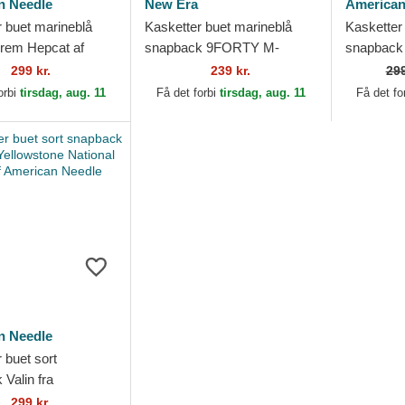
n Needle
New Era
American
r buet marineblå
Kasketter buet marineblå
Kasketter
 rem Hepcat af
snapback 9FORTY M-
snapback
 Needle
Crown A Frame Graphic fra
American
299 kr.
239 kr.
29
Blue Ridge Mountains af
orbi
tirsdag, aug. 11
Få det forbi
tirsdag, aug. 11
Få det fo
New Era
n Needle
 buet sort
Valin fra
ne National Park af
299 kr.