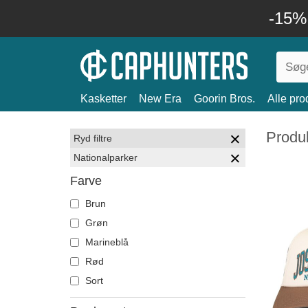
-15%
Kasketter
New Era
Goorin Bros.
Alle pro
Produk
Ryd filtre
Nationalparker
Farve
Brun
Grøn
Marineblå
Rød
Sort