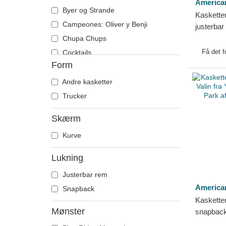
America
Byer og Strande
Kaskette
Campeones: Oliver y Benji
justerbar
American
Chupa Chups
Få det f
Cocktails
Form
DC Comics
Disney
Andre kasketter
Dragon Ball
Trucker
Famous
Skærm
Fast & Furious
Kurve
Game of Thrones
Gru, min yndlingsskurk
Lukning
Haj
Justerbar rem
Harry Potter
America
Snapback
Hip Hop Dogz
Kasketter
Jordnødder
Mønster
snapback 
Kung Fu Panda
Yellowsto