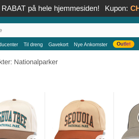
 RABAT på hele hjemmesiden!
Kupon:
C
Outlet
ducenter
Til dreng
Gavekort
Nye Ankomster
ter: Nationalparker