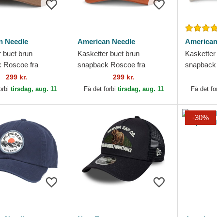
n Needle
American Needle
American
 buet brun
Kasketter buet brun
Kasketter
 Roscoe fra
snapback Roscoe fra
snapback 
ee National Park af
Sequoia National Park af
Needle
299 kr.
299 kr.
 Needle
American Needle
orbi
tirsdag, aug. 11
Få det forbi
tirsdag, aug. 11
Få det fo
-30%