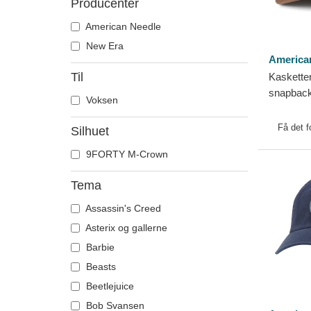
Producenter
American Needle
New Era
America
Til
Kasketter
snapback
Voksen
Joshua Tr
American
Få det f
Silhuet
9FORTY M-Crown
Tema
Assassin's Creed
Asterix og gallerne
Barbie
Beasts
Beetlejuice
Bob Svansen