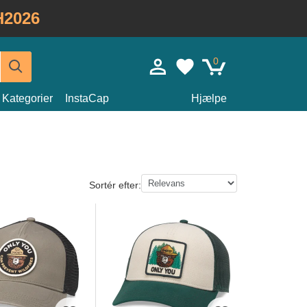
H2026
0
Kategorier
InstaCap
Hjælpe
Sortér efter: