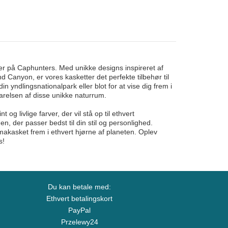
r på Caphunters. Med unikke designs inspireret af
 Canyon, er vores kasketter det perfekte tilbehør til
n yndlingsnationalpark eller blot for at vise dig frem i
bevarelsen af disse unikke naturrum.
 og livlige farver, der vil stå op til ethvert
 der passer bedst til din stil og personlighed.
akasket frem i ethvert hjørne af planeten. Oplev
s!
Du kan betale med:
Ethvert betalingskort
PayPal
Przelewy24