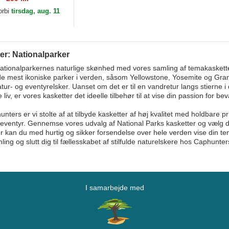
 Needle
orbi
tirsdag, aug. 11
er: Nationalparker
ationalparkernes naturlige skønhed med vores samling af temakaskette
de mest ikoniske parker i verden, såsom Yellowstone, Yosemite og Grand
ur- og eventyrelsker. Uanset om det er til en vandretur langs stierne i di
e liv, er vores kasketter det ideelle tilbehør til at vise din passion for 
ters er vi stolte af at tilbyde kasketter af høj kvalitet med holdbare print
ventyr. Gennemse vores udvalg af National Parks kasketter og vælg den,
 kan du med hurtig og sikker forsendelse over hele verden vise din tem
ing og slutt dig til fællesskabet af stilfulde naturelskere hos Caphunter
I samarbejde med