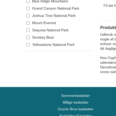
Blue Ridge Mountains
American
Looney Tunes
Få det f
Grand Canyon National Park
Lucky Luke
Joshua Tree National Park
Motor
Mount Everest
Musik
Produkt
Sequoia National Park
My Hero Academia
Udforsk n
Smokey Bear
nogle af 
Naruto
enhver nat
Yellowstone National Park
dit daglig
NASA
Nationalparker
Hos Caphun
udendørse
One Piece
Derudover
Rick og Morty
vores saml
Ringenes Herre
Robot Grendizer
Scooby-Doo
Sommerkasketter
Shrek
Billige kasketter
Smølferne
Goorin Bros kasketter
Stater og Lande
Kasketter til kvinder