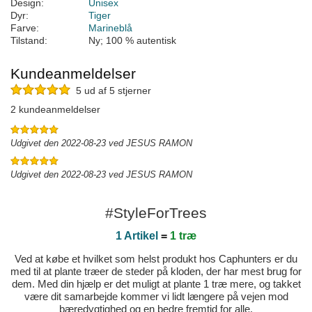
Design:
Unisex
Dyr:
Tiger
Farve:
Marineblå
Tilstand:
Ny; 100 % autentisk
Kundeanmeldelser
5 ud af 5 stjerner
2 kundeanmeldelser
Udgivet den 2022-08-23 ved JESUS RAMON
Udgivet den 2022-08-23 ved JESUS RAMON
#StyleForTrees
1 Artikel
=
1 træ
Ved at købe et hvilket som helst produkt hos Caphunters er du
med til at plante træer de steder på kloden, der har mest brug for
dem. Med din hjælp er det muligt at plante 1 træ mere, og takket
være dit samarbejde kommer vi lidt længere på vejen mod
bæredygtighed og en bedre fremtid for alle.