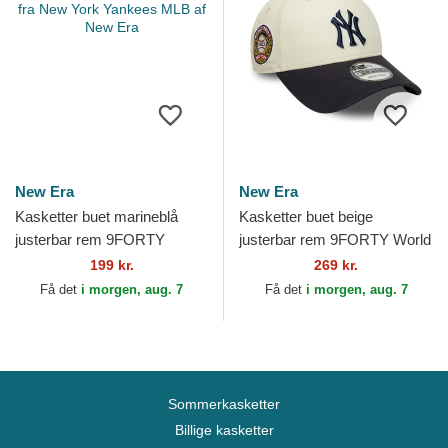
New Era
New Era
Kasketter buet marineblå
Kasketter buet beige
justerbar rem 9FORTY
justerbar rem 9FORTY World
Outline fra New York
Series fra New York Yankees
199 kr.
269 kr.
Yankees MLB af New Era
MLB af New Era
Få det
i morgen, aug. 7
Få det
i morgen, aug. 7
Sommerkasketter
Billige kasketter