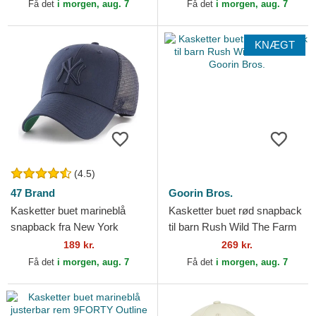
Team Pride The...
Få det
i morgen, aug. 7
Få det
i morgen, aug. 7
KNÆGT
(4.5)
47 Brand
Goorin Bros.
Kasketter buet marineblå
Kasketter buet rød snapback
snapback fra New York
til barn Rush Wild The Farm
Yankees MLB af 47 Brand
Goorin Bros.
189 kr.
269 kr.
Få det
i morgen, aug. 7
Få det
i morgen, aug. 7