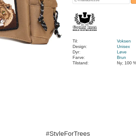
Til:
Voksen
Design:
Unisex
Dyr:
Løve
Farve:
Brun
Tilstand:
Ny; 100 %
#StyleForTrees