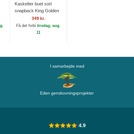
Kasketter buet sort
snapback King Golden
Suede The Farm Goorin
349 kr.
Bros.
ug.
Få det forbi
tirsdag, aug.
11
I samarbejde med
Eden genskovningsprojekter
4.9