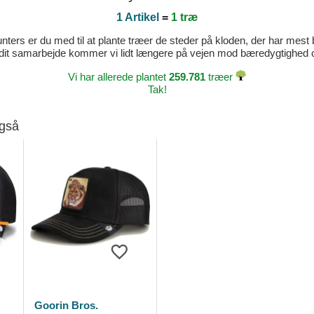
1 Artikel
=
1 træ
ters er du med til at plante træer de steder på kloden, der har mest b
dit samarbejde kommer vi lidt længere på vejen mod bæredygtighed og 
Vi har allerede plantet
259.781
træer
Tak!
også
Goorin Bros.