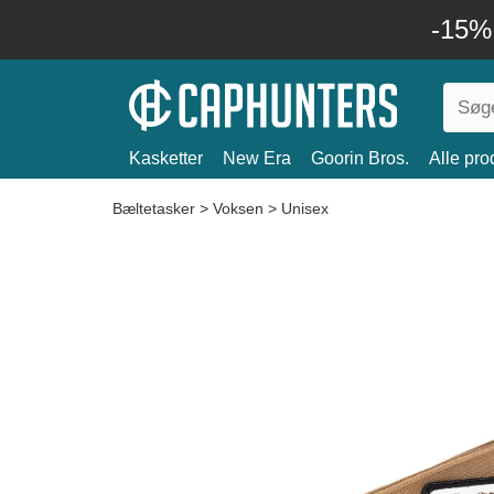
-15%
Kasketter
New Era
Goorin Bros.
Alle pro
Bæltetasker
>
Voksen
>
Unisex