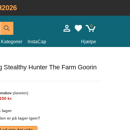
H2026
0
Kategorier
InstaCap
Hjælpe
g Stealthy Hunter The Farm Goorin
enskov
planeten)
150 kr.
 lager
den er på lager igen?
Lad mig det vide