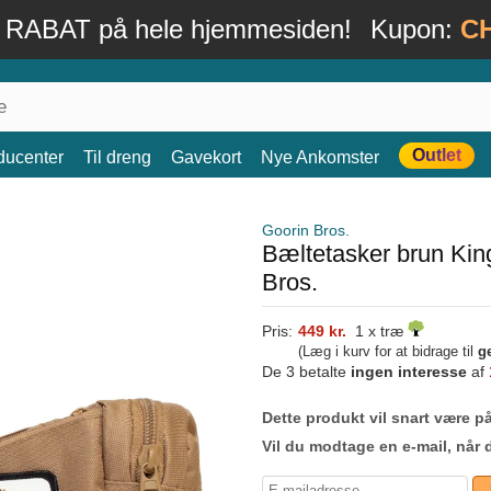
 RABAT på hele hjemmesiden!
Kupon:
C
Outlet
ducenter
Til dreng
Gavekort
Nye Ankomster
Goorin Bros.
Bæltetasker brun Kin
Bros.
Pris:
449 kr.
1 x træ
(Læg i kurv for at bidrage til
g
De 3 betalte
ingen interesse
af
Dette produkt vil snart være på
Vil du modtage en e-mail, når 