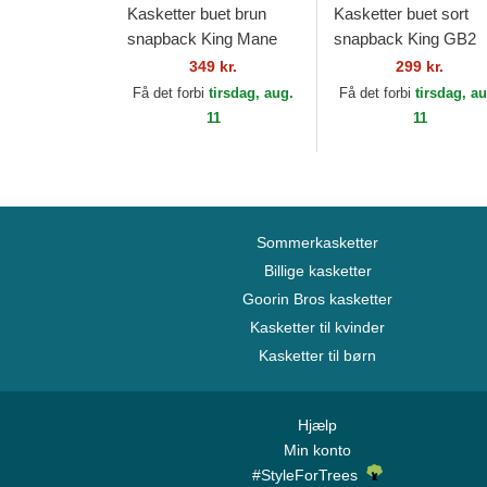
Kasketter buet brun
Kasketter buet sort
snapback King Mane
snapback King GB2
Man The Farm Goorin
Lion The Rocker The
349 kr.
299 kr.
Bros.
Farm Goorin Bros.
Få det forbi
tirsdag, aug.
Få det forbi
tirsdag, a
11
11
Sommerkasketter
Billige kasketter
Goorin Bros kasketter
Kasketter til kvinder
Kasketter til børn
Hjælp
Min konto
#StyleForTrees