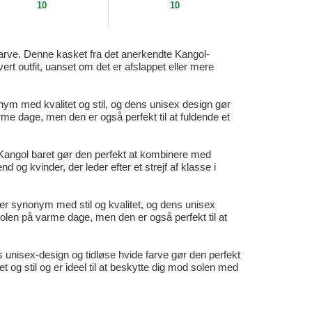
10
10
e farve. Denne kasket fra det anerkendte Kangol-
vert outfit, uanset om det er afslappet eller mere
ym med kvalitet og stil, og dens unisex design gør
varme dage, men den er også perfekt til at fuldende et
e Kangol baret gør den perfekt at kombinere med
d og kvinder, der leder efter et strejf af klasse i
er synonym med stil og kvalitet, og dens unisex
d solen på varme dage, men den er også perfekt til at
Dens unisex-design og tidløse hvide farve gør den perfekt
 og stil og er ideel til at beskytte dig mod solen med