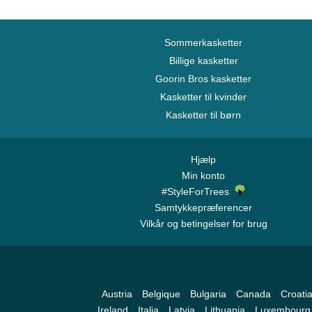
Sommerkasketter
Billige kasketter
Goorin Bros kasketter
Kasketter til kvinder
Kasketter til børn
Hjælp
Min konto
#StyleForTrees
Samtykkepræferencer
Vilkår og betingelser for brug
Austria
Belgique
Bulgaria
Canada
Croati
Ireland
Italia
Latvia
Lithuania
Luxembourg