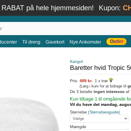
 RABAT på hele hjemmesiden!
Kupon:
C
Outlet
ducenter
Til dreng
Gavekort
Nye Ankomster
Kangol
Baretter hvid Tropic 
Pris:
489 kr.
1 x træ
(Læg i kurv for at bidrage til
g
De 3 betalte
ingen interesse
af
Kun tilbage 1 til omgående f
Vil du have det mandag, augu
Størrelse
(Størrelsesguide)
Mængde