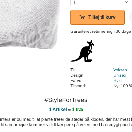
Tilføj til kurv
Garanteret returnering i 30 dage
Til:
Voksen
Design:
Unisex
Farve:
Hvid
Tilstand:
Ny; 100 %
#StyleForTrees
1 Artikel
=
1 træ
ters er du med til at plante træer de steder på kloden, der har mest b
dit samarbejde kommer vi lidt længere på vejen mod bæredygtighed og 