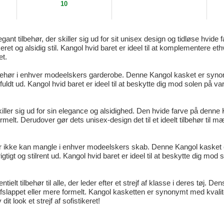
10
egant tilbehør, der skiller sig ud for sit unisex design og tidløse hvid
eret og alsidig stil. Kangol hvid baret er ideel til at komplementere eth
et.
ilbehør i enhver modeelskers garderobe. Denne Kangol kasket er synon
ilfuldt ud. Kangol hvid baret er ideel til at beskytte dig mod solen på 
killer sig ud for sin elegance og alsidighed. Den hvide farve på denn
rmelt. Derudover gør dets unisex-design det til et ideelt tilbehør til mæn
 der ikke kan mangle i enhver modeelskers skab. Denne Kangol kasket 
igtigt og stilrent ud. Kangol hvid baret er ideel til at beskytte dig mo
tielt tilbehør til alle, der leder efter et strejf af klasse i deres tøj. 
afslappet eller mere formelt. Kangol kasketten er synonymt med kvalitet
t look et strejf af sofistikeret!