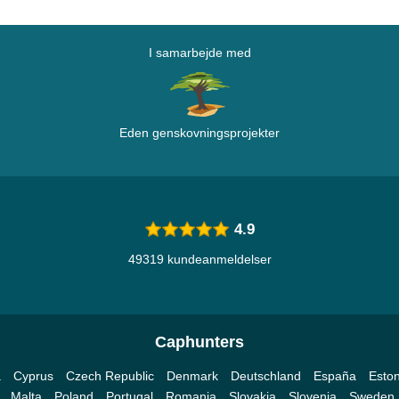
I samarbejde med
Eden genskovningsprojekter
4.9
49319 kundeanmeldelser
Caphunters
a
Cyprus
Czech Republic
Denmark
Deutschland
España
Eston
Malta
Poland
Portugal
Romania
Slovakia
Slovenia
Sweden