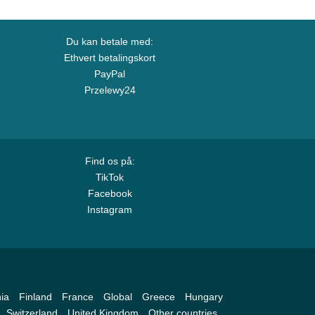
Du kan betale med:
Ethvert betalingskort
PayPal
Przelewy24
Find os på:
TikTok
Facebook
Instagram
ia
Finland
France
Global
Greece
Hungary
Switzerland
United Kingdom
Other countries