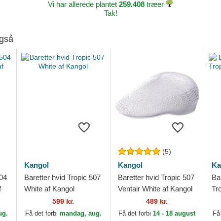
Vi har allerede plantet
259.408
træer
Tak!
også
(5)
Kangol
Kangol
Ka
504
Baretter hvid Tropic 507
Baretter hvid Tropic 507
Ba
f
White af Kangol
Ventair White af Kangol
Tr
Ka
599 kr.
489 kr.
ug.
Få det forbi
mandag, aug.
Få det forbi
14 - 18 august
Få