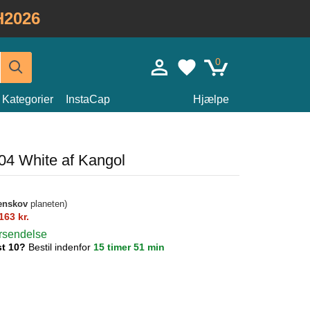
H2026
0
Kategorier
InstaCap
Hjælpe
504 White af Kangol
enskov
planeten)
163 kr.
orsendelse
st 10?
Bestil indenfor
15 timer 51 min