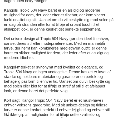
dagen uden bekymringer.
Kangols Tropic 504 Navy baret er en alsidig og moderne
mulighed for dem, der leder efter et tilbehør, der kombinerer
funktionalitet og stil. Uanset om du vil beskytte dig mod solen på
en dag på stranden eller for at tilføje et urbant touch til et
afslappet look, er denne kasket det perfekte supplement.
Det unisex-design af Tropic 504 Navy gør den ideel til enhver,
uanset deres stil eller modepræferencer. Med en marineblå
farve, der nemt kan kombineres med ethvert outfit, er denne
baret en sikker mulighed for dem, der leder efter et alsidigt og
moderne tilbehør.
Kangol-mærket er synonymt med kvalitet og elegance, og
Tropic 504 Navy er ingen undtagelse. Denne kasket er lavet af
stærke og holdbare materialer og garanterer en perfekt og
behagelig pasform til enhver tid. Uanset om du vil beskytte dig
mod solen eller blot for at tilføje et strejf af stil til et afslappet
look, er denne baret det perfekte valg.
Kort sagt, Kangol Tropic 504 Navy Beret er et must-have i
enhver voksens garderobe. Med sit unisex-design og tidløse
farve er denne kasket perfekt til enhver lejlighed og enhver stil.
Gå ikke glip af muligheden for at tilføje dette kvalitets- og