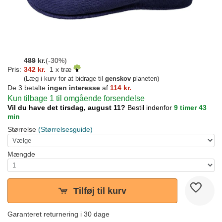
489
kr.
(-30%)
Pris:
342 kr.
1 x træ
(Læg i kurv for at bidrage til
genskov
planeten)
De 3 betalte
ingen interesse
af
114 kr.
Kun tilbage 1 til omgående forsendelse
Vil du have det tirsdag, august 11?
Bestil indenfor
9 timer 43
min
Størrelse
(Størrelsesguide)
Mængde
Tilføj til kurv
Garanteret returnering i 30 dage