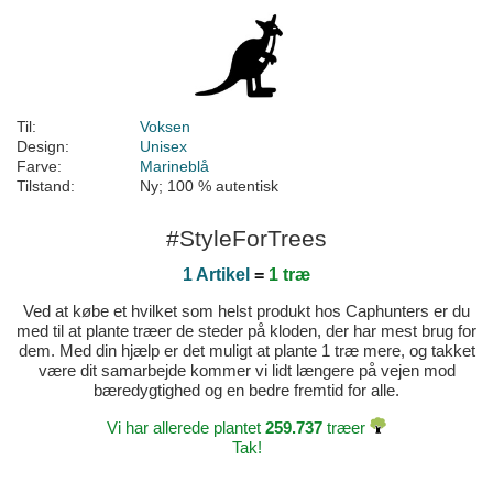
Til:
Voksen
Design:
Unisex
Farve:
Marineblå
Tilstand:
Ny; 100 % autentisk
#StyleForTrees
1 Artikel
=
1 træ
Ved at købe et hvilket som helst produkt hos Caphunters er du
med til at plante træer de steder på kloden, der har mest brug for
dem. Med din hjælp er det muligt at plante 1 træ mere, og takket
være dit samarbejde kommer vi lidt længere på vejen mod
bæredygtighed og en bedre fremtid for alle.
Vi har allerede plantet
259.737
træer
Tak!