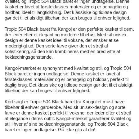
kvalitet, og Tropic 504 Black baret er ingen undtagelse. Denne
kasket er lavet af førsteklasses materialer og er behagelig og
holdbar, ideel til langtidsbrug. Det klassiske og tidløse design
gør det til et alsidigt tilbehør, der kan bruges til enhver lejlighed.
Tropic 504 Black baret fra Kangol er den perfekte kasket til dem,
der leder efter et elegant og moderne tilbehør. Med sit unisex-
design er denne kasket ideel til voksne, der ønsker at se
moderigtigt ud. Den sorte farve giver den et strejf af
sofistikering, så den kan kombineres med en bred vifte af
beklædningsgenstande.
Kangol-mærket er synonymt med kvalitet og stil, og Tropic 504
Black baret er ingen undtagelse. Denne kasket er lavet af
førsteklasses materialer og er behagelig og holdbar, perfekt til
daglig brug. Det klassiske og tidløse design gør det til et alsidigt
tilbehør, der kan bruges til enhver lejlighed.
Kort sagt er Tropic 504 Black baret fra Kangol et must-have
tilbehør til enhver garderobe. Med sit unisex-design og sorte
farve er denne kasket perfekt til voksne, der leder efter et strejf
af elegance i deres outfit. Kangol-mærket garanterer kvalitet og
stil i hver af sine beklædningsgenstande, og Tropic 504 Black
baret er ingen undtagelse. Gå ikke glip af din!