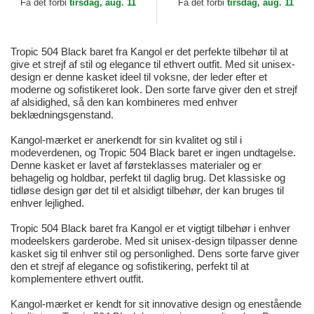
Få det forbi
tirsdag, aug. 11
Få det forbi
tirsdag, aug. 11
Tropic 504 Black baret fra Kangol er det perfekte tilbehør til at
give et strejf af stil og elegance til ethvert outfit. Med sit unisex-
design er denne kasket ideel til voksne, der leder efter et
moderne og sofistikeret look. Den sorte farve giver den et strejf
af alsidighed, så den kan kombineres med enhver
beklædningsgenstand.
Kangol-mærket er anerkendt for sin kvalitet og stil i
modeverdenen, og Tropic 504 Black baret er ingen undtagelse.
Denne kasket er lavet af førsteklasses materialer og er
behagelig og holdbar, perfekt til daglig brug. Det klassiske og
tidløse design gør det til et alsidigt tilbehør, der kan bruges til
enhver lejlighed.
Tropic 504 Black baret fra Kangol er et vigtigt tilbehør i enhver
modeelskers garderobe. Med sit unisex-design tilpasser denne
kasket sig til enhver stil og personlighed. Dens sorte farve giver
den et strejf af elegance og sofistikering, perfekt til at
komplementere ethvert outfit.
Kangol-mærket er kendt for sit innovative design og enestående