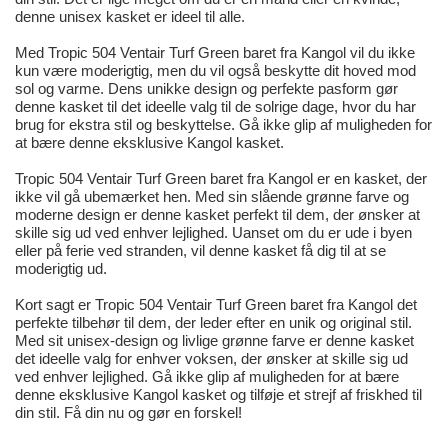
denne unisex kasket er ideel til alle.
Med Tropic 504 Ventair Turf Green baret fra Kangol vil du ikke
kun være moderigtig, men du vil også beskytte dit hoved mod
sol og varme. Dens unikke design og perfekte pasform gør
denne kasket til det ideelle valg til de solrige dage, hvor du har
brug for ekstra stil og beskyttelse. Gå ikke glip af muligheden for
at bære denne eksklusive Kangol kasket.
Tropic 504 Ventair Turf Green baret fra Kangol er en kasket, der
ikke vil gå ubemærket hen. Med sin slående grønne farve og
moderne design er denne kasket perfekt til dem, der ønsker at
skille sig ud ved enhver lejlighed. Uanset om du er ude i byen
eller på ferie ved stranden, vil denne kasket få dig til at se
moderigtig ud.
Kort sagt er Tropic 504 Ventair Turf Green baret fra Kangol det
perfekte tilbehør til dem, der leder efter en unik og original stil.
Med sit unisex-design og livlige grønne farve er denne kasket
det ideelle valg for enhver voksen, der ønsker at skille sig ud
ved enhver lejlighed. Gå ikke glip af muligheden for at bære
denne eksklusive Kangol kasket og tilføje et strejf af friskhed til
din stil. Få din nu og gør en forskel!