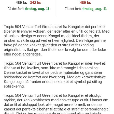
Kangol
489
kr.
342 kr.
489 kr.
Få det forbi
tirsdag, aug. 11
Få det forbi
tirsdag, aug. 11
Tropic 504 Ventair Turf Green baret fra Kangol er det perfekte
tilbehør til enhver voksen, der leder efter en unik og fed stil. Med
sit unisex-design er denne Kangol-model ideel til dem, der
ønsker at skille sig ud ved enhver lejlighed. Den livlige grønne
farve på denne kasket giver den et strejf af friskhed og
originalitet, hvilket gør den til det ideelle valg for dem, der leder
efter noget anderledes.
Tropic 504 Ventair Turf Green baret fra Kangol er uden tvivl et
tilbehør af høj kvalitet, som ikke må mangle i din samling.
Denne kasket er lavet af de bedste materialer og garanterer
holdbarhed og komfort ved hver brug. Med det karakteristiske
Kangol-logo på fronten er denne kasket et symbol på stil og
sofistikering.
Tropic 504 Ventair Turf Green baret fra Kangol er et alsidigt
stykke, der kan kombineres med enhver type outfit. Uanset om
det er til et afslappet look eller noget mere formelt, er denne
kasket det perfekte tilbehør til at tilføje et strejf af personlighed til
din stil. Det er lige meget om du er en mand eller en kvinde,