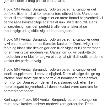
gør den ideel til brug på alle tider af året.
Tropic 504 Ventair Burgundy rødbrun baret fra Kangol er det
perfekte tilbehør til at komplementere ethvert look. Uanset om
det er til en afslappet udflugt eller en mere formel begivenhed, vil
denne røde kasket tilføje et strejf af unik stil til dit outfit. Dens
unisex-design gør den perfekt til alle, der ønsker at se
moderigtigt ud og skille sig ud fra mængden.
Tropic 504 Ventair Burgundy rødbrun baret fra Kangol er uden
tvivl en af mærkets mest ikoniske kasketter. Dens livlige røde
farve og klassiske design gør den til en vigtig brik i garderoben
for enhver urban modeelsker. Uanset om du vil beskytte dig
mod solen eller blot for at give et strejf af stil til dit outfit, er denne
kasket det perfekte valg.
Tropic 504 Ventair Burgundy rødbrun baret fra Kangol er det
ideelle supplement til enhver lejlighed. Dens alsidige design og
intense røde farve gør den perfekt at kombinere med enhver
form for tøj. Uanset om det er til et afslappet look eller til en
mere elegant begivenhed, vil denne kasket være centrum for
opmærksomheden.
Kort sagt er Tropic 504 Ventair Burgundy baret fra Kangol en
must-have kasket i enhver modeelskers garderobe. Dens