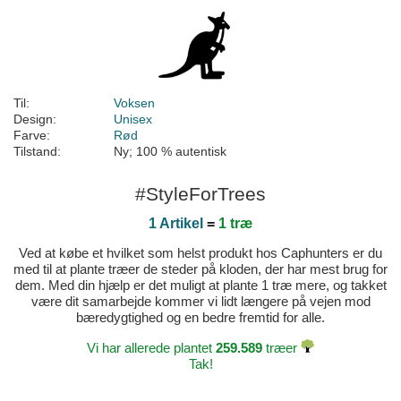
Til:
Voksen
Design:
Unisex
Farve:
Rød
Tilstand:
Ny; 100 % autentisk
#StyleForTrees
1 Artikel
=
1 træ
Ved at købe et hvilket som helst produkt hos Caphunters er du
med til at plante træer de steder på kloden, der har mest brug for
dem. Med din hjælp er det muligt at plante 1 træ mere, og takket
være dit samarbejde kommer vi lidt længere på vejen mod
bæredygtighed og en bedre fremtid for alle.
Vi har allerede plantet
259.589
træer
Tak!