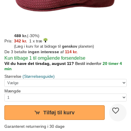
489
kr.
(-30%)
Pris:
342 kr.
1 x træ
(Læg i kurv for at bidrage til
genskov
planeten)
De 3 betalte
ingen interesse
af
114 kr.
Kun tilbage 1 til omgående forsendelse
Vil du have det tirsdag, august 11?
Bestil indenfor
20 timer 4
min
Størrelse
(Størrelsesguide)
Mængde
Tilføj til kurv
Garanteret returnering i 30 dage