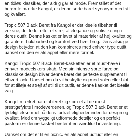
en tidløs klassiker, der aldrig går af mode. Fremstillet af det
berømte mærke Kangol, er denne sorte baret synonym med stil
og kvalitet.
Tropic 507 Black Beret fra Kangol er det ideelle tilbehør til
voksne, der leder efter et strejf af elegance og sofistikering i
deres outfit. Denne kasket er lavet af materialer af høj kvalitet og
garanterer holdbarhed og komfort ved hver brug. Dens alsidige
design betyder, at den kan kombineres med enhver type outfit,
uanset om den er afslappet eller mere formel.
Kangol Tropic 507 Black Beret-kasketten er et must-have i
enhver modeelskers skab. Med sin intense sorte farve og
klassiske design bliver denne baret det perfekte supplement til
ethvert look. Uanset om du vil beskytte dig mod solen eller blot
for at tilføje et strejf af stil til dit outfit, er denne kasket det ideelle
valg.
Kangol-mærket har etableret sig som et af de mest
prestigefyldte i modeverdenen, og Tropic 507 Black Beret er et
tydeligt eksempel på dens fortræffeligheder inden for design og
kvalitet. Med omhyggeligt udformede detaljer og en perfekt
pasform er denne kasket bestemt en værdifuld investering.
Uanset om det er til en picnic, en afslappet udflugt eller en