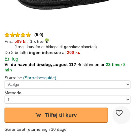
(5.0)
Pris:
599 kr.
1 x træ
(Læg i kurv for at bidrage til
genskov
planeten)
De 3 betalte
ingen interesse
af
200 kr.
En log
Vil du have det tirsdag, august 11?
Bestil indenfor
23 timer 8
min
Størrelse
(Størrelsesguide)
Mængde
Tilføj til kurv
Garanteret returnering i 30 dage