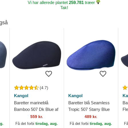
Vi har allerede plantet
259.781
træer
Tak!
også
(4.7)
Kangol
Kangol
Ka
Baretter marineblå
Baretter blå Seamless
Ba
Bamboo 507 Dk Blue af
Tropic 507 Starry Blue
Fle
Kangol
af Kangol
Ka
559 kr.
489 kr.
ug.
Få det forbi
tirsdag, aug.
Få det forbi
tirsdag, aug.
Få