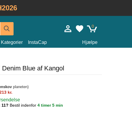
H2026
0
Kategorier
InstaCap
Hjælpe
7 Denim Blue af Kangol
enskov
planeten)
213 kr.
orsendelse
t 11?
Bestil indenfor
4 timer 5 min