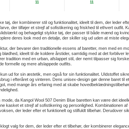
11
11
øj, der kombinerer stil og funktionalitet, ideelt til dem, der leder ef
arve, der tilføjer et strejf af sofistikering og friskhed til ethvert outf
slidstærkt og behageligt stykke tøj, der passer til både mænd og kvin
pplere deres look med en detalje, der skiller sig ud uden at miste ele
tur, der bevarer den traditionelle essens af baretter, men med en mode
ødhed, ideelt til de koldere årstider, samtidig med at det forbliver l
tradition med en urban, afslappet stil, der nemt tilpasser sig forskel
de formelle og mere afslappede outfits.
kun ud for sin æstetik, men også for sin funktionalitet. Uldstoffet s
sbrug i efteråret og vinteren. Dens unisex-design gør denne baret til et 
angol, med mange års erfaring med at skabe hovedbeklædningstilbehør, 
endelighed.
s mode, da Kangol Wool 507 Denim Blue baretten kan være det ideelle til
e kasket et strejf af sofistikering og personlighed. Kombinationen af
oksen, der leder efter et funktionelt og stilfuldt tilbehør. Derudover si
ogt valg for dem, der leder efter et tilbehør, der kombinerer eleganc