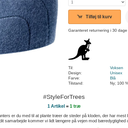
Tilføj til kurv
Garanteret returnering i 30 dage
Til:
Voksen
Design:
Unisex
Farve:
Blå
Tilstand:
Ny; 100 %
#StyleForTrees
1 Artikel
=
1 træ
ters er du med til at plante træer de steder på kloden, der har mest b
dit samarbejde kommer vi lidt længere på vejen mod bæredygtighed og 