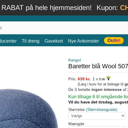
 RABAT på hele hjemmesiden!
Kupon:
C
Outlet
ducenter
Til dreng
Gavekort
Nye Ankomster
Kangol
Baretter blå Wool 50
Pris:
639 kr.
1 x træ
(Læg i kurv for at bidrage til
g
De 3 betalte
ingen interesse
af
Kun tilbage 6 til omgående f
Vil du have det tirsdag, augus
Størrelse
(Størrelsesguide)
Mængde