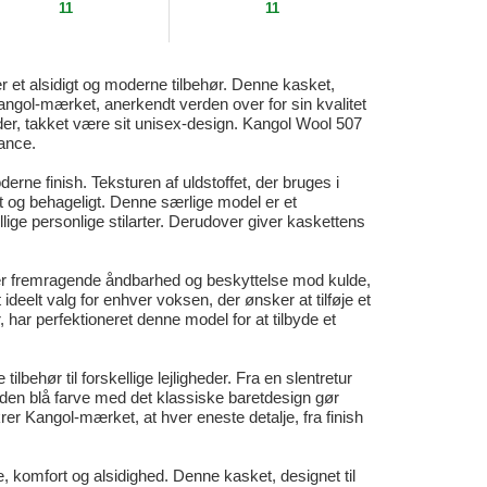
11
11
ter et alsidigt og moderne tilbehør. Denne kasket,
it. Kangol-mærket, anerkendt verden over for sin kvalitet
der, takket være sit unisex-design. Kangol Wool 507
gance.
rne finish. Teksturen af uldstoffet, der bruges i
et og behageligt. Denne særlige model er et
lige personlige stilarter. Derudover giver kaskettens
ikrer fremragende åndbarhed og beskyttelse mod kulde,
ideelt valg for enhver voksen, der ønsker at tilføje et
har perfektioneret denne model for at tilbyde et
behør til forskellige lejligheder. Fra en slentretur
 den blå farve med det klassiske baretdesign gør
krer Kangol-mærket, at hver eneste detalje, fra finish
e, komfort og alsidighed. Denne kasket, designet til