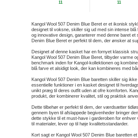
11
11
Kangol Wool 507 Denim Blue Beret er et ikonisk stykke t
designet til voksne, skiller sig ud med sin intense blå f
og innovative design, garanterer med denne baret et 
Denim Blue Beret er perfekt til dem, der ønsker at su
Designet af denne kasket har en fornyet klassisk struk
Kangol Wool 507 Denim Blue Beret, tilbyder varme og bl
benchmark inden for Kangol-kollektionen og kombinerer 
blå farve et alsidigt look, der kan kombineres med bå
Kangol Wool 507 Denim Blue baretten skiller sig ikke 
essentielle funktioner i en kasket designet til hverdag
unikt præg til deres outfit uden at ofre komforten. K
produkt, der kombinerer kvalitet, stil og praktisk anv
Dette tilbehør er perfekt til dem, der værdsætter tidlø
gennem byen til afslappede begivenheder bringer denn
dette stykke til et must-have i garderoben for enhver v
til materialer, lever op til høje kvalitetsstandarder.
Kort sagt er Kangol Wool 507 Denim Blue baretten et kl