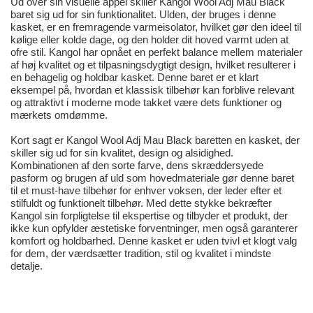
Ud over sin visuelle appel skiller Kangol Wool Adj Mau Black
baret sig ud for sin funktionalitet. Ulden, der bruges i denne
kasket, er en fremragende varmeisolator, hvilket gør den ideel til
kølige eller kolde dage, og den holder dit hoved varmt uden at
ofre stil. Kangol har opnået en perfekt balance mellem materialer
af høj kvalitet og et tilpasningsdygtigt design, hvilket resulterer i
en behagelig og holdbar kasket. Denne baret er et klart
eksempel på, hvordan et klassisk tilbehør kan forblive relevant
og attraktivt i moderne mode takket være dets funktioner og
mærkets omdømme.
Kort sagt er Kangol Wool Adj Mau Black baretten en kasket, der
skiller sig ud for sin kvalitet, design og alsidighed.
Kombinationen af den sorte farve, dens skræddersyede
pasform og brugen af uld som hovedmateriale gør denne baret
til et must-have tilbehør for enhver voksen, der leder efter et
stilfuldt og funktionelt tilbehør. Med dette stykke bekræfter
Kangol sin forpligtelse til ekspertise og tilbyder et produkt, der
ikke kun opfylder æstetiske forventninger, men også garanterer
komfort og holdbarhed. Denne kasket er uden tvivl et klogt valg
for dem, der værdsætter tradition, stil og kvalitet i mindste
detalje.