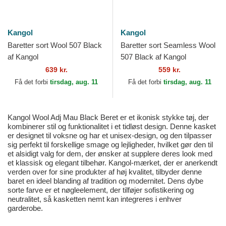
Kangol
Kangol
Baretter sort Wool 507 Black
Baretter sort Seamless Wool
af Kangol
507 Black af Kangol
639 kr.
559 kr.
Få det forbi
tirsdag, aug. 11
Få det forbi
tirsdag, aug. 11
Kangol Wool Adj Mau Black Beret er et ikonisk stykke tøj, der
kombinerer stil og funktionalitet i et tidløst design. Denne kasket
er designet til voksne og har et unisex-design, og den tilpasser
sig perfekt til forskellige smage og lejligheder, hvilket gør den til
et alsidigt valg for dem, der ønsker at supplere deres look med
et klassisk og elegant tilbehør. Kangol-mærket, der er anerkendt
verden over for sine produkter af høj kvalitet, tilbyder denne
baret en ideel blanding af tradition og modernitet. Dens dybe
sorte farve er et nøgleelement, der tilføjer sofistikering og
neutralitet, så kasketten nemt kan integreres i enhver
garderobe.