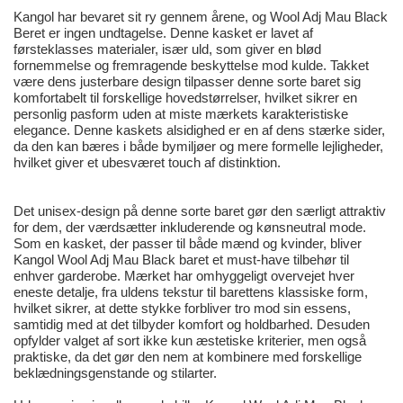
Kangol har bevaret sit ry gennem årene, og Wool Adj Mau Black
Beret er ingen undtagelse. Denne kasket er lavet af
førsteklasses materialer, især uld, som giver en blød
fornemmelse og fremragende beskyttelse mod kulde. Takket
være dens justerbare design tilpasser denne sorte baret sig
komfortabelt til forskellige hovedstørrelser, hvilket sikrer en
personlig pasform uden at miste mærkets karakteristiske
elegance. Denne kaskets alsidighed er en af dens stærke sider,
da den kan bæres i både bymiljøer og mere formelle lejligheder,
hvilket giver et ubesværet touch af distinktion.
Det unisex-design på denne sorte baret gør den særligt attraktiv
for dem, der værdsætter inkluderende og kønsneutral mode.
Som en kasket, der passer til både mænd og kvinder, bliver
Kangol Wool Adj Mau Black baret et must-have tilbehør til
enhver garderobe. Mærket har omhyggeligt overvejet hver
eneste detalje, fra uldens tekstur til barettens klassiske form,
hvilket sikrer, at dette stykke forbliver tro mod sin essens,
samtidig med at det tilbyder komfort og holdbarhed. Desuden
opfylder valget af sort ikke kun æstetiske kriterier, men også
praktiske, da det gør den nem at kombinere med forskellige
beklædningsgenstande og stilarter.