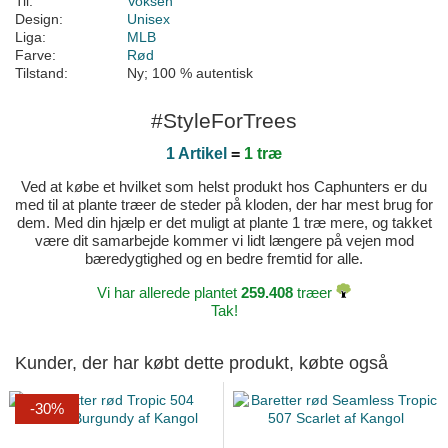
Til:
Voksen
Design:
Unisex
Liga:
MLB
Farve:
Rød
Tilstand:
Ny; 100 % autentisk
#StyleForTrees
1 Artikel
=
1 træ
Ved at købe et hvilket som helst produkt hos Caphunters er du
med til at plante træer de steder på kloden, der har mest brug for
dem. Med din hjælp er det muligt at plante 1 træ mere, og takket
være dit samarbejde kommer vi lidt længere på vejen mod
bæredygtighed og en bedre fremtid for alle.
Vi har allerede plantet
259.408
træer
Tak!
Kunder, der har købt dette produkt, købte også
-30%