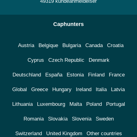
49319 kundeanmeldelser
Caphunters
Austria
Belgique
Bulgaria
Canada
Croatia
Cyprus
Czech Republic
Denmark
Deutschland
España
Estonia
Finland
France
Global
Greece
Hungary
Ireland
Italia
Latvia
Lithuania
Luxembourg
Malta
Poland
Portugal
Romania
Slovakia
Slovenia
Sweden
Switzerland
United Kingdom
Other countries