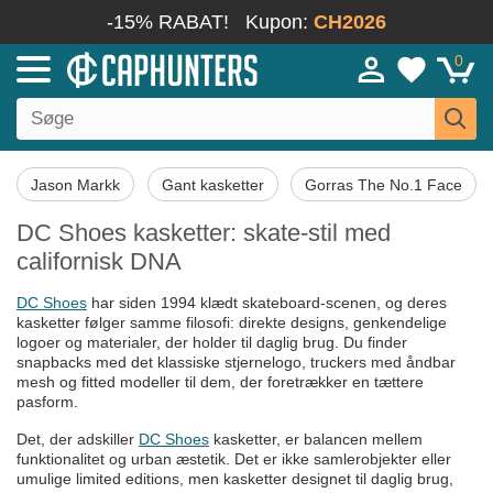
-15% RABAT!
Kupon:
CH2026
0
Jason Markk
Gant kasketter
Gorras The No.1 Face
DC Shoes kasketter: skate-stil med
californisk DNA
DC Shoes
har siden 1994 klædt skateboard-scenen, og deres
kasketter følger samme filosofi: direkte designs, genkendelige
logoer og materialer, der holder til daglig brug. Du finder
snapbacks med det klassiske stjernelogo, truckers med åndbar
mesh og fitted modeller til dem, der foretrækker en tættere
pasform.
Det, der adskiller
DC Shoes
kasketter, er balancen mellem
funktionalitet og urban æstetik. Det er ikke samlerobjekter eller
umulige limited editions, men kasketter designet til daglig brug,