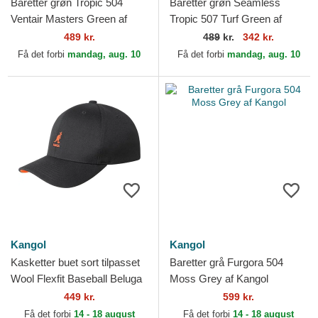
Baretter grøn Tropic 504
Baretter grøn Seamless
Ventair Masters Green af
Tropic 507 Turf Green af
Kangol
Kangol
489 kr.
489
kr.
342 kr.
Få det forbi
mandag, aug. 10
Få det forbi
mandag, aug. 10
Kangol
Kangol
Kasketter buet sort tilpasset
Baretter grå Furgora 504
Wool Flexfit Baseball Beluga
Moss Grey af Kangol
Black af Kangol
449 kr.
599 kr.
Få det forbi
14 - 18 august
Få det forbi
14 - 18 august