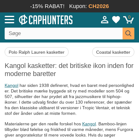
-15% RABAT!
Kupon:
CH2026
0
Polo Ralph Lauren kasketter
Coastal kasketter
Kangol kasketter: det britiske ikon inden for
moderne baretter
Kangol
har siden 1938 defineret, hvad en baret med personlighed
er. Det britiske mærke byggede sit ry med modeller som 504 og
507, silhuetter der har prydet alt fra jazzmusikere til hiphop-
ikoner. I dette udvalg finder du over 130 referencer, der spænder
fra den klassiske uldbaret til versioner i Tropic Ventair, et teknisk
stof der ånder uden at miste formen.
Materialerne gør den reelle forskel hos
Kangol
. Bamboo-linjen
tilbyder blød følelse og friskhed til varme måneder, mens Furgora
giver angoratekstur til mere vovede looks. Hvis du søger