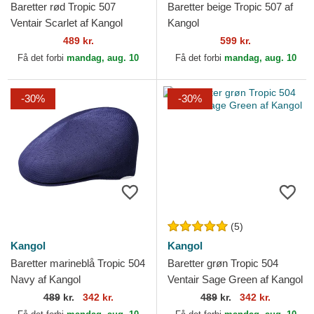
Baretter rød Tropic 507
Baretter beige Tropic 507 af
Ventair Scarlet af Kangol
Kangol
489 kr.
599 kr.
Få det forbi
mandag, aug. 10
Få det forbi
mandag, aug. 10
-30%
-30%
(5)
Kangol
Kangol
Baretter marineblå Tropic 504
Baretter grøn Tropic 504
Navy af Kangol
Ventair Sage Green af Kangol
489
kr.
342 kr.
489
kr.
342 kr.