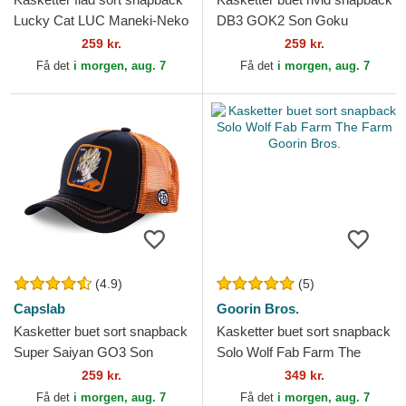
Lucky Cat LUC Maneki-Neko
DB3 GOK2 Son Goku
af Capslab
Dragon Ball af Capslab
259 kr.
259 kr.
Få det
i morgen, aug. 7
Få det
i morgen, aug. 7
(4.9)
(5)
Capslab
Goorin Bros.
Kasketter buet sort snapback
Kasketter buet sort snapback
Super Saiyan GO3 Son
Solo Wolf Fab Farm The
Goku Dragon Ball af Capslab
Farm Goorin Bros.
259 kr.
349 kr.
Få det
i morgen, aug. 7
Få det
i morgen, aug. 7