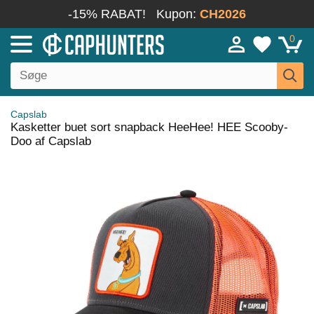
-15% RABAT!
Kupon:
CH2026
0
Capslab
Kasketter buet sort snapback HeeHee! HEE Scooby-
Doo af Capslab