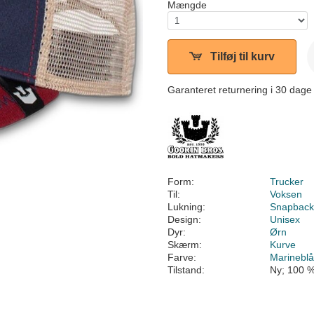
Mængde
Tilføj til kurv
Garanteret returnering i 30 dage
Form:
Trucker
Til:
Voksen
Lukning:
Snapbac
Design:
Unisex
Dyr:
Ørn
Skærm:
Kurve
Farve:
Marinebl
Tilstand:
Ny; 100 %