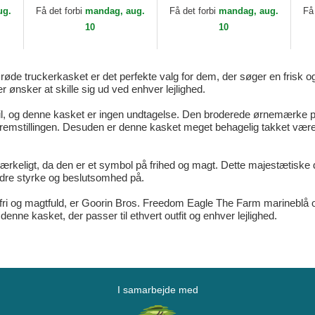
Farm Goorin Bros.
The Farm Goorin Bros.
Th
ug.
Få det forbi
mandag, aug.
Få det forbi
mandag, aug.
Få
Fa
10
10
e truckerkasket er det perfekte valg for dem, der søger en frisk og 
er ønsker at skille sig ud ved enhver lejlighed.
l, og denne kasket er ingen undtagelse. Den broderede ørnemærke på
fremstillingen. Desuden er denne kasket meget behagelig takket være d
mærkeligt, da den er et symbol på frihed og magt. Dette majestætiske 
dre styrke og beslutsomhed på.
 dig fri og magtfuld, er Goorin Bros. Freedom Eagle The Farm marineblå 
denne kasket, der passer til ethvert outfit og enhver lejlighed.
I samarbejde med