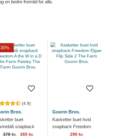
en bedre fremtid for alle.
-30%
(4.9)
orin Bros.
Goorin Bros.
sketter buet
Kasketter buet hvid
rineblå snapback
snapback Freedom
eedom A the W in a D
Elgae Flip Side 2 The
379
kr.
265 kr.
299 kr.