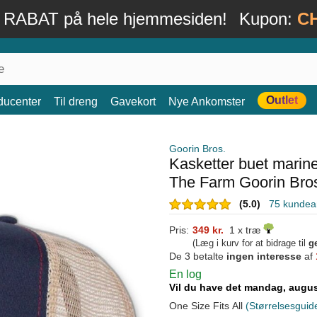
 RABAT på hele hjemmesiden!
Kupon:
C
Outlet
ducenter
Til dreng
Gavekort
Nye Ankomster
Goorin Bros.
Kasketter buet mari
The Farm Goorin Bro
(5.0)
75 kundea
Pris:
349 kr.
1 x træ
(Læg i kurv for at bidrage til
g
De 3 betalte
ingen interesse
af
En log
Vil du have det mandag, augu
One Size Fits All
(Størrelsesguid