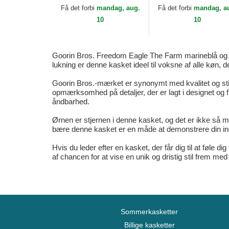
Camouflage Seasonal
Goorin Bros.
Få det forbi
mandag, aug.
Få det forbi
mandag, a
Real Tree The Farm
10
10
Goorin Bros.
Goorin Bros. Freedom Eagle The Farm marineblå og rød
lukning er denne kasket ideel til voksne af alle køn, d
Goorin Bros.-mærket er synonymt med kvalitet og sti
opmærksomhed på detaljer, der er lagt i designet og 
åndbarhed.
Ørnen er stjernen i denne kasket, og det er ikke så 
bære denne kasket er en måde at demonstrere din in
Hvis du leder efter en kasket, der får dig til at føle
af chancen for at vise en unik og dristig stil frem med 
Sommerkasketter
Billige kasketter