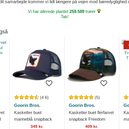
dit samarbejde kommer vi lidt længere på vejen mod bæredygtighed og 
Vi har allerede plantet
259.589
træer
Tak!
også
(4.6)
(5)
Goorin Bros.
Goorin Bros.
Go
vet
Kasketter buet
Kasketter buet flerfarvet
Ka
l
marineblå snapback
snapback Freedom
ma
m
Freedom Truckin The
Eagle In The Element
Fr
349 kr.
409 kr.