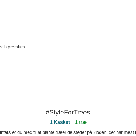
 feels premium.
#StyleForTrees
1 Kasket
=
1 træ
ters er du med til at plante træer de steder på kloden, der har mest b