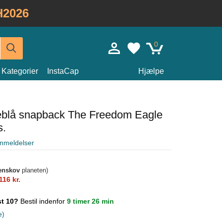
H2026
0
Kategorier
InstaCap
Hjælpe
neblå snapback The Freedom Eagle
s.
nmeldelser
enskov
planeten)
116 kr.
st 10?
Bestil indenfor
9 timer 26 min
e)