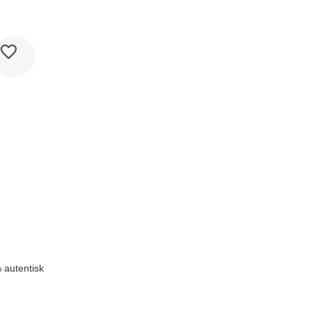
k
å
 autentisk