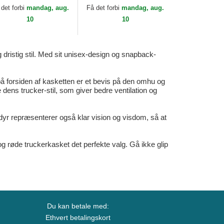
e Farm Paisley The
Farm Goorin Bros.
 det forbi
mandag, aug.
Få det forbi
mandag, aug.
rm Goorin Bros.
10
10
dristig stil. Med sit unisex-design og snapback-
 forsiden af kasketten er et bevis på den omhu og
ens trucker-stil, som giver bedre ventilation og
dyr repræsenterer også klar vision og visdom, så at
og røde truckerkasket det perfekte valg. Gå ikke glip
Du kan betale med:
Ethvert betalingskort