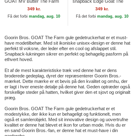
GOAT MV Butter The Farm
snapback Edge Goat The
MVP The Farm Goorin Bros.
Farm Goorin Bros.
349 kr.
349 kr.
Få det forbi
mandag, aug. 10
Få det forbi
mandag, aug. 10
Goorin Bros. GOAT The Farm gule gedetruckerhat er et must-
have modetilbehør. Med sit ikoniske unisex-design er denne hat
perfekt til voksne, der leder efter en cool og afslappet stil.
Snapback-lukningen sikrer en perfekt og behagelig pasform på
ethvert hoved.
Et af de mest karakteristiske træk ved denne hat er dens
broderede gedeplag, dyret der repræsenterer Goorin Bros.-
mærket. Dette mærke er et bevis på den kvalitet og omhu, der
er lagt i hver eneste detalje på denne hat. Geden optræder også
forskellige steder på hatten, hvilket giver den et sjovt og originalt
præg.
Goorin Bros. GOAT The Farm gule gedetruckerhat er et
modestykke, der ikke kun er behageligt og funktionelt, men
også et samlerobjekt. Med sit innovative design og uovertrufne
kvalitet er denne hat blevet et ikon for urban mode. Hvis du er
en sand Goorin Bros.-fan, er denne hat et must-have i din
garderobe.