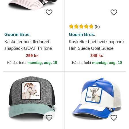
(5)
Goorin Bros.
Goorin Bros.
Kasketter buet flerfarvet
Kasketter buet hvid snapback
snapback GOAT Tri Tone
Him Suede Goat Suede
The Farm Goorin Bros.
Truckers The Farm Goorin
299 kr.
349 kr.
Bros.
Få det forbi
mandag, aug. 10
Få det forbi
mandag, aug. 10