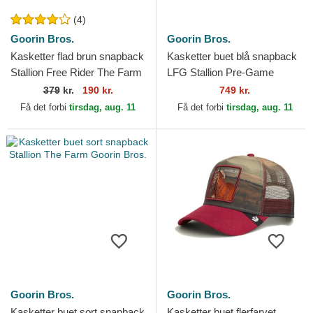
(4)
Goorin Bros.
Goorin Bros.
Kasketter flad brun snapback
Kasketter buet blå snapback
Stallion Free Rider The Farm
LFG Stallion Pre-Game
Flats The Farm Goorin Bros.
Seasonal The Farm Goorin
379
kr.
190 kr.
749 kr.
Bros.
Få det forbi
tirsdag, aug. 11
Få det forbi
tirsdag, aug. 11
Goorin Bros.
Goorin Bros.
Kasketter buet sort snapback
Kasketter buet flerfarvet