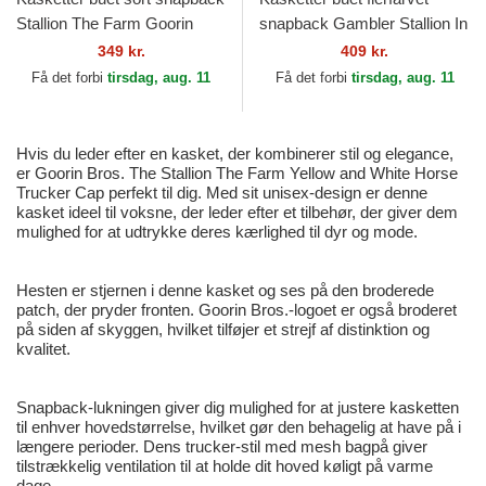
Stallion The Farm Goorin
snapback Gambler Stallion In
Bros.
The Element The Farm
349 kr.
409 kr.
Goorin Bros.
Få det forbi
tirsdag, aug. 11
Få det forbi
tirsdag, aug. 11
Hvis du leder efter en kasket, der kombinerer stil og elegance,
er Goorin Bros. The Stallion The Farm Yellow and White Horse
Trucker Cap perfekt til dig. Med sit unisex-design er denne
kasket ideel til voksne, der leder efter et tilbehør, der giver dem
mulighed for at udtrykke deres kærlighed til dyr og mode.
Hesten er stjernen i denne kasket og ses på den broderede
patch, der pryder fronten. Goorin Bros.-logoet er også broderet
på siden af skyggen, hvilket tilføjer et strejf af distinktion og
kvalitet.
Snapback-lukningen giver dig mulighed for at justere kasketten
til enhver hovedstørrelse, hvilket gør den behagelig at have på i
længere perioder. Dens trucker-stil med mesh bagpå giver
tilstrækkelig ventilation til at holde dit hoved køligt på varme
dage.