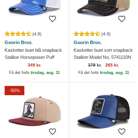
(4.8)
(4.9)
Goorin Bros.
Goorin Bros.
Kasketter buet blå snapback
Kasketter buet sort snapback
Stallion Horsepower Puff
Stallion Model No. 5741110N
Patent The Farm Goorin
Rodeo The Farm Goorin
349 kr.
379
kr.
265 kr.
Bros.
Bros.
Få det forbi
tirsdag, aug. 11
Få det forbi
tirsdag, aug. 11
-50%