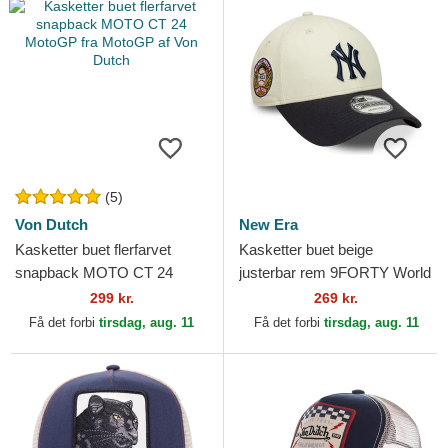
(5)
Von Dutch
New Era
Kasketter buet flerfarvet
Kasketter buet beige
snapback MOTO CT 24
justerbar rem 9FORTY World
MotoGP fra MotoGP af Von
Series fra New York Yankees
299 kr.
269 kr.
Dutch
MLB af New Era
Få det forbi
tirsdag, aug. 11
Få det forbi
tirsdag, aug. 11