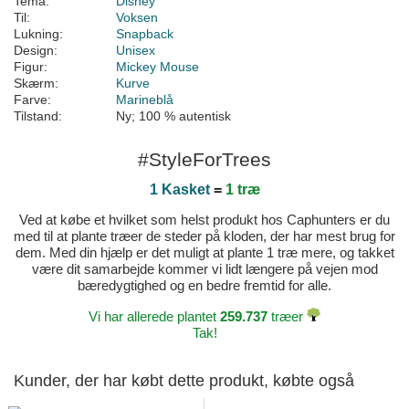
Tema:
Disney
Til:
Voksen
Lukning:
Snapback
Design:
Unisex
Figur:
Mickey Mouse
Skærm:
Kurve
Farve:
Marineblå
Tilstand:
Ny; 100 % autentisk
#StyleForTrees
1 Kasket
=
1 træ
Ved at købe et hvilket som helst produkt hos Caphunters er du
med til at plante træer de steder på kloden, der har mest brug for
dem. Med din hjælp er det muligt at plante 1 træ mere, og takket
være dit samarbejde kommer vi lidt længere på vejen mod
bæredygtighed og en bedre fremtid for alle.
Vi har allerede plantet
259.737
træer
Tak!
Kunder, der har købt dette produkt, købte også