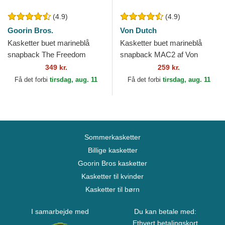
(4.9)
(4.9)
Goorin Bros.
Von Dutch
Kasketter buet marineblå
Kasketter buet marineblå
snapback The Freedom
snapback MAC2 af Von
Eagle The Farm Goorin Bros.
Dutch
349 kr.
259 kr.
Få det forbi
tirsdag, aug. 11
Få det forbi
tirsdag, aug. 11
Sommerkasketter
Billige kasketter
Goorin Bros kasketter
Kasketter til kvinder
Kasketter til børn
I samarbejde med
Du kan betale med:
Ethvert betalingskort