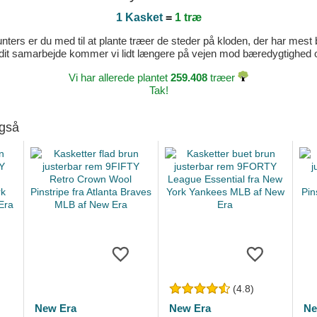
1 Kasket
=
1 træ
ters er du med til at plante træer de steder på kloden, der har mest b
dit samarbejde kommer vi lidt længere på vejen mod bæredygtighed og 
Vi har allerede plantet
259.408
træer
Tak!
også
(4.8)
New Era
New Era
Ne