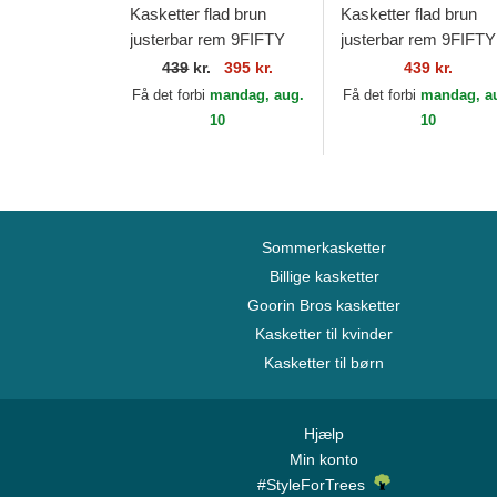
Kasketter flad brun
Kasketter flad brun
justerbar rem 9FIFTY
justerbar rem 9FIFTY
Retro Crown Wool
Retro Crown Wool
439
kr.
395 kr.
439 kr.
Pinstripe fra Los
Pinstripe fra New Yor
Få det forbi
mandag, aug.
Få det forbi
mandag, a
Angeles Dodgers
Yankees MLB af...
10
10
MLB...
Sommerkasketter
Billige kasketter
Goorin Bros kasketter
Kasketter til kvinder
Kasketter til børn
Hjælp
Min konto
#StyleForTrees