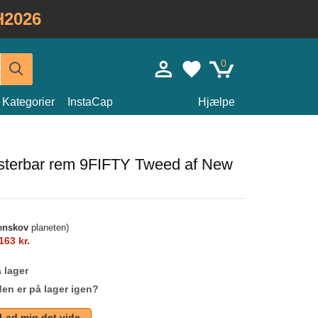
H2026
0
Kategorier
InstaCap
Hjælpe
justerbar rem 9FIFTY Tweed af New
enskov
planeten)
163 kr.
 lager
den er på lager igen?
Lad mig det vide