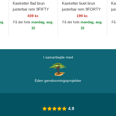
Kasketter flad brun
Kasketter buet brun
Ka
justerbar rem 9FIFTY
justerbar rem 9FORTY
ju
Retro Crown Wool
League Essential fra
Re
439 kr.
199 kr.
k
Pinstripe fra Atlanta
New York Yankees
Pin
ug.
Få det forbi
mandag, aug.
Få det forbi
mandag, aug.
Få
Braves MLB af New...
MLB af New Era
Ti
10
10
I samarbejde med
Eden genskovningsprojekter
4.9