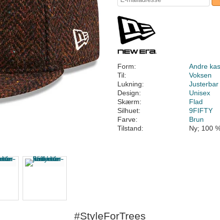
Form:
Andre kas
Til:
Voksen
Lukning:
Justerbar
Design:
Unisex
Skærm:
Flad
Silhuet:
9FIFTY
Farve:
Brun
Tilstand:
Ny; 100 %
#StyleForTrees