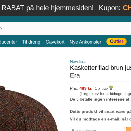
 RABAT på hele hjemmesiden!
Kupon:
C
Outlet
ducenter
Til dreng
Gavekort
Nye Ankomster
New Era
Kasketter flad brun 
Era
Pris:
489 kr.
1 x træ
(Læg i kurv for at bidrage til
g
De 3 betalte
ingen interesse
af
Dette produkt vil snart være på
Vil du modtage en e-mail, når 