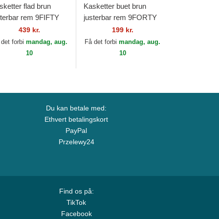
sketter flad brun
Kasketter buet brun
sterbar rem 9FIFTY
justerbar rem 9FORTY
tro Crown Wool
League Essential fra
439 kr.
199 kr.
stripe fra Detroit
New York Yankees MLB
 det forbi
mandag, aug.
Få det forbi
mandag, aug.
gers MLB af New...
af New Era
10
10
Du kan betale med:
Ethvert betalingskort
PayPal
Przelewy24
Find os på:
TikTok
Facebook