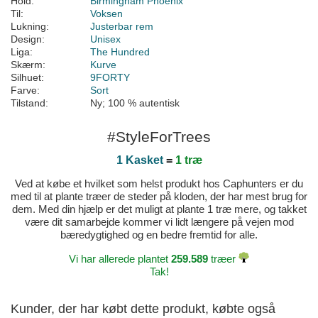
Hold:
Birmingham Phoenix
Til:
Voksen
Lukning:
Justerbar rem
Design:
Unisex
Liga:
The Hundred
Skærm:
Kurve
Silhuet:
9FORTY
Farve:
Sort
Tilstand:
Ny; 100 % autentisk
#StyleForTrees
1 Kasket
=
1 træ
Ved at købe et hvilket som helst produkt hos Caphunters er du
med til at plante træer de steder på kloden, der har mest brug for
dem. Med din hjælp er det muligt at plante 1 træ mere, og takket
være dit samarbejde kommer vi lidt længere på vejen mod
bæredygtighed og en bedre fremtid for alle.
Vi har allerede plantet
259.589
træer
Tak!
Kunder, der har købt dette produkt, købte også