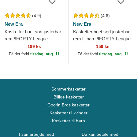
(4.9)
(4.6)
New Era
New Era
Kasketter buet sort justerbar
Kasketter buet sort justerbar
rem 9FORTY League
rem til barn 9FORTY League
Essential fra New York
Essential fra New York
199 kr.
159 kr.
Yankees MLB af New Era
Yankees MLB af...
Få det forbi
tirsdag, aug. 11
Få det forbi
tirsdag, aug. 11
Sommerkasketter
Billige kasketter
Goorin Bros kasketter
Kasketter til kvinder
Kasketter til børn
I samarbejde med
Du kan betale med: