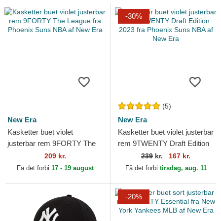
-30%
(5)
New Era
New Era
Kasketter buet violet
Kasketter buet violet justerbar
justerbar rem 9FORTY The
rem 9TWENTY Draft Edition
League fra Phoenix Suns
2023 fra Phoenix Suns NBA
209 kr.
239
kr.
167 kr.
NBA af New Era
af New Era
Få det forbi
17 - 19 august
Få det forbi
tirsdag, aug. 11
-20%