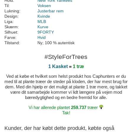
Hold:
New York Yankees
Til:
Voksen
Lukning:
Justerbar rem
Design:
Kvinde
Liga:
MLB
Skærm:
Kurve
Silhuet:
9FORTY
Farve:
Hvid
Tilstand:
Ny; 100 % autentisk
#StyleForTrees
1 Kasket
=
1 træ
Ved at købe et hvilket som helst produkt hos Caphunters er du
med til at plante træer de steder på kloden, der har mest brug for
dem. Med din hjælp er det muligt at plante 1 træ mere, og takket
være dit samarbejde kommer vi lidt længere på vejen mod
bæredygtighed og en bedre fremtid for alle.
Vi har allerede plantet
259.737
træer
Tak!
Kunder, der har købt dette produkt, købte også