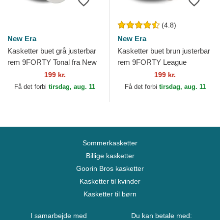
(4.8)
New Era
New Era
Kasketter buet grå justerbar
Kasketter buet brun justerbar
rem 9FORTY Tonal fra New
rem 9FORTY League
York Yankees MLB af New
Essential fra New York
199 kr.
199 kr.
Era
Yankees MLB af New Era
Få det forbi
tirsdag, aug. 11
Få det forbi
tirsdag, aug. 11
Sommerkasketter
Billige kasketter
Goorin Bros kasketter
Kasketter til kvinder
Kasketter til børn
I samarbejde med
Du kan betale med: