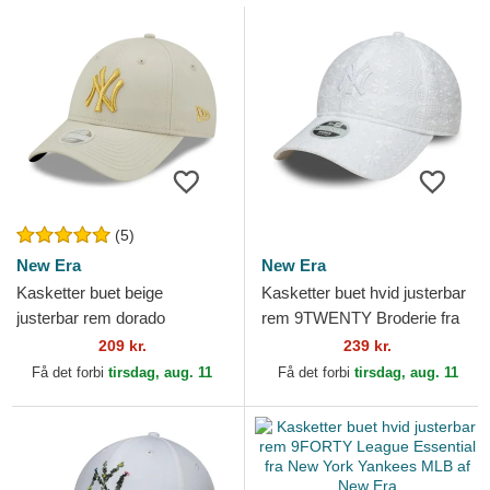
(5)
New Era
New Era
Kasketter buet beige
Kasketter buet hvid justerbar
justerbar rem dorado
rem 9TWENTY Broderie fra
9FORTY Metallic fra New
New York Yankees MLB af
209 kr.
239 kr.
York Yankees MLB af New
New Era
Få det forbi
tirsdag, aug. 11
Få det forbi
tirsdag, aug. 11
Era