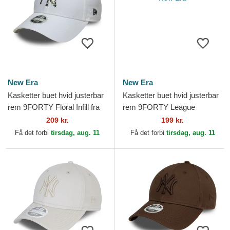
New Era
New Era
Kasketter buet hvid justerbar
Kasketter buet hvid justerbar
rem 9FORTY Floral Infill fra
rem 9FORTY League
New York Yankees MLB af
Essential fra New York
209 kr.
199 kr.
New Era
Yankees MLB af New Era
Få det forbi
tirsdag, aug. 11
Få det forbi
tirsdag, aug. 11