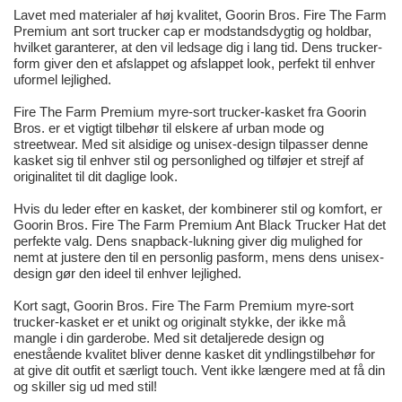
Lavet med materialer af høj kvalitet, Goorin Bros. Fire The Farm
Premium ant sort trucker cap er modstandsdygtig og holdbar,
hvilket garanterer, at den vil ledsage dig i lang tid. Dens trucker-
form giver den et afslappet og afslappet look, perfekt til enhver
uformel lejlighed.
Fire The Farm Premium myre-sort trucker-kasket fra Goorin
Bros. er et vigtigt tilbehør til elskere af urban mode og
streetwear. Med sit alsidige og unisex-design tilpasser denne
kasket sig til enhver stil og personlighed og tilføjer et strejf af
originalitet til dit daglige look.
Hvis du leder efter en kasket, der kombinerer stil og komfort, er
Goorin Bros. Fire The Farm Premium Ant Black Trucker Hat det
perfekte valg. Dens snapback-lukning giver dig mulighed for
nemt at justere den til en personlig pasform, mens dens unisex-
design gør den ideel til enhver lejlighed.
Kort sagt, Goorin Bros. Fire The Farm Premium myre-sort
trucker-kasket er et unikt og originalt stykke, der ikke må
mangle i din garderobe. Med sit detaljerede design og
enestående kvalitet bliver denne kasket dit yndlingstilbehør for
at give dit outfit et særligt touch. Vent ikke længere med at få din
og skiller sig ud med stil!