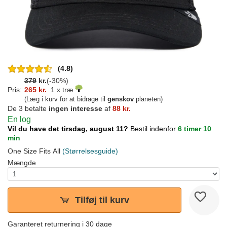
(4.8)
379
kr.
(-30%)
Pris:
265 kr.
1 x træ
(Læg i kurv for at bidrage til
genskov
planeten)
De 3 betalte
ingen interesse
af
88 kr.
En log
Vil du have det tirsdag, august 11?
Bestil indenfor
6 timer 10
min
One Size Fits All
(Størrelsesguide)
Mængde
Tilføj til kurv
Garanteret returnering i 30 dage