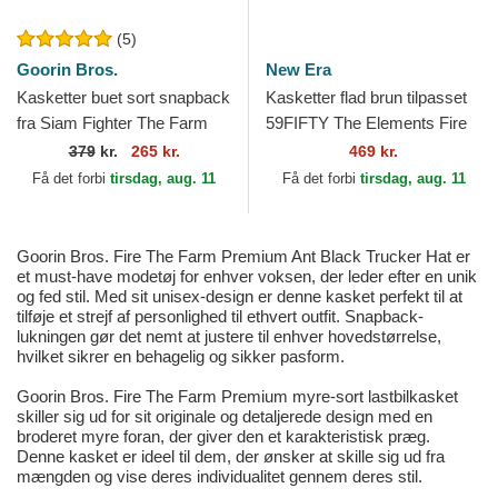
(5)
Goorin Bros.
New Era
Kasketter buet sort snapback
Kasketter flad brun tilpasset
fra Siam Fighter The Farm
59FIFTY The Elements Fire
Premium The Farm Goorin
Pin fra Los Angeles Dodgers
379
kr.
265 kr.
469 kr.
Bros.
MLB af New Era
Få det forbi
tirsdag, aug. 11
Få det forbi
tirsdag, aug. 11
Goorin Bros. Fire The Farm Premium Ant Black Trucker Hat er
et must-have modetøj for enhver voksen, der leder efter en unik
og fed stil. Med sit unisex-design er denne kasket perfekt til at
tilføje et strejf af personlighed til ethvert outfit. Snapback-
lukningen gør det nemt at justere til enhver hovedstørrelse,
hvilket sikrer en behagelig og sikker pasform.
Goorin Bros. Fire The Farm Premium myre-sort lastbilkasket
skiller sig ud for sit originale og detaljerede design med en
broderet myre foran, der giver den et karakteristisk præg.
Denne kasket er ideel til dem, der ønsker at skille sig ud fra
mængden og vise deres individualitet gennem deres stil.