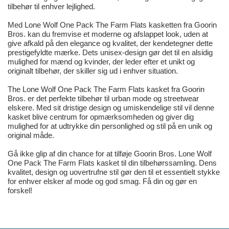
tilbehør til enhver lejlighed.
Med Lone Wolf One Pack The Farm Flats kasketten fra Goorin
Bros. kan du fremvise et moderne og afslappet look, uden at
give afkald på den elegance og kvalitet, der kendetegner dette
prestigefyldte mærke. Dets unisex-design gør det til en alsidig
mulighed for mænd og kvinder, der leder efter et unikt og
originalt tilbehør, der skiller sig ud i enhver situation.
The Lone Wolf One Pack The Farm Flats kasket fra Goorin
Bros. er det perfekte tilbehør til urban mode og streetwear
elskere. Med sit dristige design og umiskendelige stil vil denne
kasket blive centrum for opmærksomheden og giver dig
mulighed for at udtrykke din personlighed og stil på en unik og
original måde.
Gå ikke glip af din chance for at tilføje Goorin Bros. Lone Wolf
One Pack The Farm Flats kasket til din tilbehørssamling. Dens
kvalitet, design og uovertrufne stil gør den til et essentielt stykke
for enhver elsker af mode og god smag. Få din og gør en
forskel!