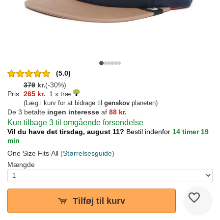
(5.0)
379
kr.
(-30%)
Pris:
265 kr.
1 x træ
(Læg i kurv for at bidrage til
genskov
planeten)
De 3 betalte
ingen interesse
af
88 kr.
Kun tilbage 3 til omgående forsendelse
Vil du have det tirsdag, august 11?
Bestil indenfor
14 timer 19
min
One Size Fits All
(Størrelsesguide)
Mængde
Tilføj til kurv