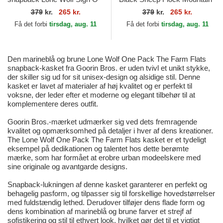
The Times The Farm Paisley
The Farm Flats The Farm
379
kr.
265 kr.
379
kr.
265 kr.
The Farm Goorin Bros.
Goorin Bros.
Få det forbi
tirsdag, aug. 11
Få det forbi
tirsdag, aug. 11
Den marineblå og brune Lone Wolf One Pack The Farm Flats
snapback-kasket fra Goorin Bros. er uden tvivl et unikt stykke,
der skiller sig ud for sit unisex-design og alsidige stil. Denne
kasket er lavet af materialer af høj kvalitet og er perfekt til
voksne, der leder efter et moderne og elegant tilbehør til at
komplementere deres outfit.
Goorin Bros.-mærket udmærker sig ved dets fremragende
kvalitet og opmærksomhed på detaljer i hver af dens kreationer.
The Lone Wolf One Pack The Farm Flats kasket er et tydeligt
eksempel på dedikationen og talentet hos dette berømte
mærke, som har formået at erobre urban modeelskere med
sine originale og avantgarde designs.
Snapback-lukningen af denne kasket garanterer en perfekt og
behagelig pasform, og tilpasser sig til forskellige hovedstørrelser
med fuldstændig lethed. Derudover tilføjer dens flade form og
dens kombination af marineblå og brune farver et strejf af
sofistikering og stil til ethvert look, hvilket gør det til et vigtigt