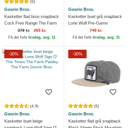
(5)
Goorin Bros.
Goorin Bros.
Kasketter flad brun snapback
Kasketter buet grå snapback
Cock Free Range The Farm
Lone Wolf Pre-Game
Flats The Farm Goorin Bros.
Seasonal The Farm Goorin
379
kr.
265 kr.
749 kr.
Bros.
Få det forbi
tirsdag, aug. 11
Få det forbi
tirsdag, aug. 11
-30%
-30%
(4.9)
(5)
Goorin Bros.
Goorin Bros.
Kasketter buet beige
Kasketter flad grå snapback
snapback Lone Wolf Sign O'
Black Sheep Flock Mountain