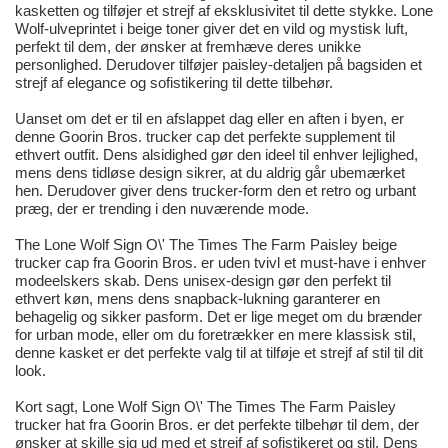
kasketten og tilføjer et strejf af eksklusivitet til dette stykke. Lone
Wolf-ulveprintet i beige toner giver det en vild og mystisk luft,
perfekt til dem, der ønsker at fremhæve deres unikke
personlighed. Derudover tilføjer paisley-detaljen på bagsiden et
strejf af elegance og sofistikering til dette tilbehør.
Uanset om det er til en afslappet dag eller en aften i byen, er
denne Goorin Bros. trucker cap det perfekte supplement til
ethvert outfit. Dens alsidighed gør den ideel til enhver lejlighed,
mens dens tidløse design sikrer, at du aldrig går ubemærket
hen. Derudover giver dens trucker-form den et retro og urbant
præg, der er trending i den nuværende mode.
The Lone Wolf Sign O\' The Times The Farm Paisley beige
trucker cap fra Goorin Bros. er uden tvivl et must-have i enhver
modeelskers skab. Dens unisex-design gør den perfekt til
ethvert køn, mens dens snapback-lukning garanterer en
behagelig og sikker pasform. Det er lige meget om du brænder
for urban mode, eller om du foretrækker en mere klassisk stil,
denne kasket er det perfekte valg til at tilføje et strejf af stil til dit
look.
Kort sagt, Lone Wolf Sign O\' The Times The Farm Paisley
trucker hat fra Goorin Bros. er det perfekte tilbehør til dem, der
ønsker at skille sig ud med et strejf af sofistikeret og stil. Dens