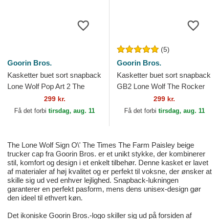
(5)
Goorin Bros.
Goorin Bros.
Kasketter buet sort snapback
Kasketter buet sort snapback
Lone Wolf Pop Art 2 The
GB2 Lone Wolf The Rocker
Farm Goorin Bros.
The Farm Goorin Bros.
299 kr.
299 kr.
Få det forbi
tirsdag, aug. 11
Få det forbi
tirsdag, aug. 11
The Lone Wolf Sign O\' The Times The Farm Paisley beige
trucker cap fra Goorin Bros. er et unikt stykke, der kombinerer
stil, komfort og design i et enkelt tilbehør. Denne kasket er lavet
af materialer af høj kvalitet og er perfekt til voksne, der ønsker at
skille sig ud ved enhver lejlighed. Snapback-lukningen
garanterer en perfekt pasform, mens dens unisex-design gør
den ideel til ethvert køn.
Det ikoniske Goorin Bros.-logo skiller sig ud på forsiden af