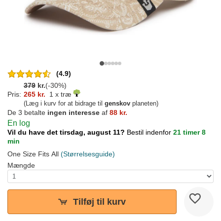
(4.9)
379
kr.
(-30%)
Pris:
265 kr.
1 x træ
(Læg i kurv for at bidrage til
genskov
planeten)
De 3 betalte
ingen interesse
af
88 kr.
En log
Vil du have det tirsdag, august 11?
Bestil indenfor
21 timer 8
min
One Size Fits All
(Størrelsesguide)
Mængde
Tilføj til kurv