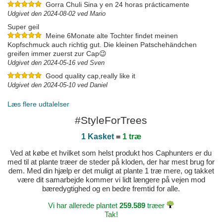
Gorra Chuli Sina y en 24 horas prácticamente
Udgivet den 2024-08-02 ved Mario
Super geil
Meine 6Monate alte Tochter findet meinen
Kopfschmuck auch richtig gut. Die kleinen Patschehändchen
greifen immer zuerst zur Cap😉
Udgivet den 2024-05-16 ved Sven
Good quality cap,really like it
Udgivet den 2024-05-10 ved Daniel
Læs flere udtalelser
#StyleForTrees
1 Kasket
=
1 træ
Ved at købe et hvilket som helst produkt hos Caphunters er du
med til at plante træer de steder på kloden, der har mest brug for
dem. Med din hjælp er det muligt at plante 1 træ mere, og takket
være dit samarbejde kommer vi lidt længere på vejen mod
bæredygtighed og en bedre fremtid for alle.
Vi har allerede plantet
259.589
træer
Tak!