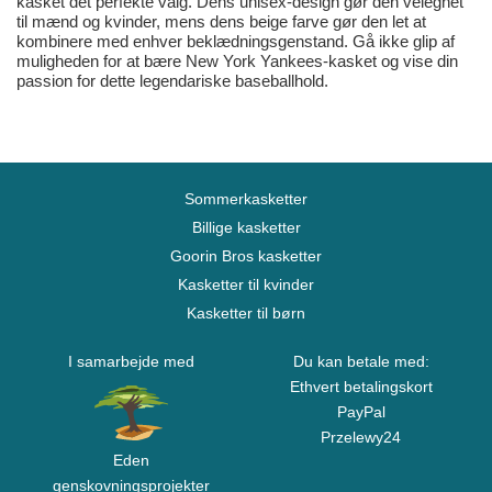
kasket det perfekte valg. Dens unisex-design gør den velegnet
til mænd og kvinder, mens dens beige farve gør den let at
kombinere med enhver beklædningsgenstand. Gå ikke glip af
muligheden for at bære New York Yankees-kasket og vise din
passion for dette legendariske baseballhold.
Sommerkasketter
Billige kasketter
Goorin Bros kasketter
Kasketter til kvinder
Kasketter til børn
I samarbejde med
Du kan betale med:
Ethvert betalingskort
PayPal
Przelewy24
Eden
genskovningsprojekter