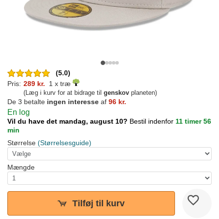
(5.0)
Pris:
289 kr.
1 x træ
(Læg i kurv for at bidrage til
genskov
planeten)
De 3 betalte
ingen interesse
af
96 kr.
En log
Vil du have det mandag, august 10?
Bestil indenfor
11 timer 56
min
Størrelse
(Størrelsesguide)
Mængde
Tilføj til kurv