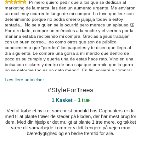
Primero quiero pedir que a los que se dedican al
marketing de la marca, les den un aumento urgente. Me enviaron
un mail muy ocurrente luego de mi compra. Lo tuve que leer con
detenimiento porque no podía creerlo jajajaja todavía estoy
tentada... No se a quien se le ocurrió pero merece un aplauso 👏
Por otro lado, compre un miércoles a la noche y el viernes por la
mañana estaba recibiendo mi compra. Gracias a jisus trabajan
con un buen correo... no como otros que son de público
conocimiento que "pierden" los paquetes y te dicen que llega al
día siguiente. Le compre una gorra a mi marido que dentro de
poco es su cumple y quería una de estas hace rato. Vino en una
bolsa con stickers y dentro de una caja que permite que la gorra
no se deforme (no es un dato menor). En fin, volveré a comprar
muchas veces más. Estoy más que conforme con el servicio,
Læs flere udtalelser
tanto que me estoy tomando este ratito en escribir semejante
mensaje jajaja. Muchas gracias por hacer la diferencia 🫶🏼
#StyleForTrees
Udgivet den 2024-09-28 ved Delfina
1 Kasket
=
1 træ
Ottima qualità
Udgivet den 2024-08-30 ved Domenico
Ved at købe et hvilket som helst produkt hos Caphunters er du
Genial y el envío súper rapidp
med til at plante træer de steder på kloden, der har mest brug for
Udgivet den 2024-08-07 ved Noelia
dem. Med din hjælp er det muligt at plante 1 træ mere, og takket
være dit samarbejde kommer vi lidt længere på vejen mod
bæredygtighed og en bedre fremtid for alle.
Udgivet den 2024-07-22 ved Hugo