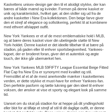
Kaskettens unisex-design gør den til et alsidigt stykke, der kan
bæres af både mænd og kvinder. Formen på denne kasket er
unik og karakteristisk, hvilket gør, at den skiller sig ud fra de
andre kasketter i New Era-kollektionen. Den beige farve giver
den et strejf af elegance og sofistikering, perfekt til at kombinere
med ethvert afslappet outfit.
New York Yankees er et af de mest emblematiske hold i MLB,
og at bære deres kasket viser din ubetingede støtte til New
York-holdet. Denne kasket er det ideelle tilbehør til at bære på
stadion, på gaden eller til enhver sportsbegivenhed. Yankees-
logoet, der er broderet foran, giver det et autentisk og ægte
touch, der ikke går ubemærket hen.
New York Yankees MLB 59FIFTY League Essential Beige Fitted
Flat Cap fra New Era er synonymt med kvalitet og stil.
Fremstillet af et af de mest anerkendte mærker i kasketternes
verden, er dette stykke et must-have for enhver Yankees-fan.
Den perfekte pasform og tætte lukning gør den ideel til enhver
voksen, der ønsker at vise et sporty og elegant look på samme
tid.
Uanset om du skal på stadion for at heppe på dit yndlingshold
eller blot for at tilføje et strejf af stil til dit daglige outfit, er denne