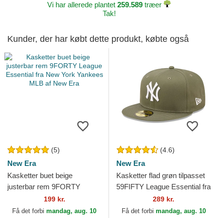
Vi har allerede plantet
259.589
træer
Tak!
Kunder, der har købt dette produkt, købte også
(5)
(4.6)
New Era
New Era
Kasketter buet beige
Kasketter flad grøn tilpasset
justerbar rem 9FORTY
59FIFTY League Essential fra
League Essential fra New
New York Yankees MLB af
199 kr.
289 kr.
York Yankees MLB af New
New Era
Få det forbi
mandag, aug. 10
Få det forbi
mandag, aug. 10