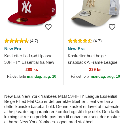
(4.7)
(4.7)
New Era
New Era
Kasketter flad rød tilpasset
Kasketter buet beige
59FIFTY Essential fra New
snapback A Frame League
York Yankees MLB af New
Essential fra New York
289 kr.
239 kr.
Era
Yankees MLB af New Era
Få det forbi
mandag, aug. 10
Få det forbi
mandag, aug. 10
New Era New York Yankees MLB 59FIFTY League Essential
Beige Fitted Flat Cap er det perfekte tilbehør til enhver fan af
dette ikoniske baseballhold. Denne kasket er lavet af materialer
af høj kvalitet og garanterer komfort og stil i lige dele. Den tætte
lukning sikrer en perfekt pasform til enhver voksen, der ønsker
at bære New York Yankees-logoet med stolthed.