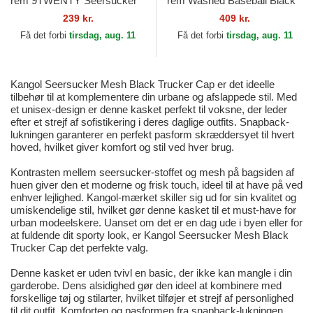
rem 9TWENTY Seersucker
rem Washed Baseball Black
fra Los Angeles Dodgers
af Kangol
239 kr.
409 kr.
MLB af New Era
Få det forbi
tirsdag, aug. 11
Få det forbi
tirsdag, aug. 11
Kangol Seersucker Mesh Black Trucker Cap er det ideelle
tilbehør til at komplementere din urbane og afslappede stil. Med
et unisex-design er denne kasket perfekt til voksne, der leder
efter et strejf af sofistikering i deres daglige outfits. Snapback-
lukningen garanterer en perfekt pasform skræddersyet til hvert
hoved, hvilket giver komfort og stil ved hver brug.
Kontrasten mellem seersucker-stoffet og mesh på bagsiden af
huen giver den et moderne og frisk touch, ideel til at have på ved
enhver lejlighed. Kangol-mærket skiller sig ud for sin kvalitet og
umiskendelige stil, hvilket gør denne kasket til et must-have for
urban modeelskere. Uanset om det er en dag ude i byen eller for
at fuldende dit sporty look, er Kangol Seersucker Mesh Black
Trucker Cap det perfekte valg.
Denne kasket er uden tvivl en basic, der ikke kan mangle i din
garderobe. Dens alsidighed gør den ideel at kombinere med
forskellige tøj og stilarter, hvilket tilføjer et strejf af personlighed
til dit outfit. Komforten og pasformen fra snapback-lukningen