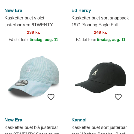
New Era
Ed Hardy
Kasketter buet violet
Kasketter buet sort snapback
justerbar rem 9TWENTY
1971 Soaring Eagle Full
Seersucker fra New York
Mesh af Ed Hardy
239 kr.
249 kr.
Yankees MLB af New Era
Få det forbi
tirsdag, aug. 11
Få det forbi
tirsdag, aug. 11
New Era
Kangol
Kasketter buet blå justerbar
Kasketter buet sort justerbar