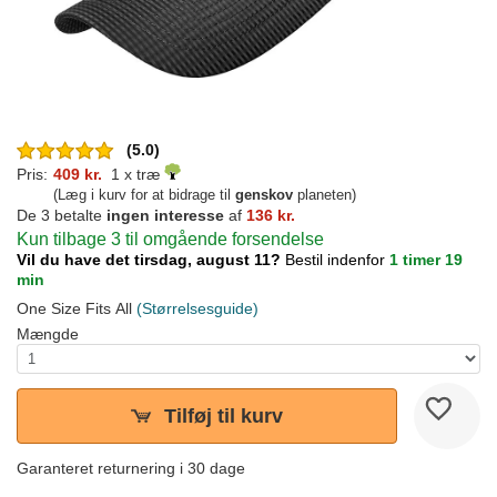
(5.0)
Pris:
409 kr.
1 x træ
(Læg i kurv for at bidrage til
genskov
planeten)
De 3 betalte
ingen interesse
af
136 kr.
Kun tilbage 3 til omgående forsendelse
Vil du have det tirsdag, august 11?
Bestil indenfor
1 timer 19
min
One Size Fits All
(Størrelsesguide)
Mængde
Tilføj til kurv
Garanteret returnering i 30 dage