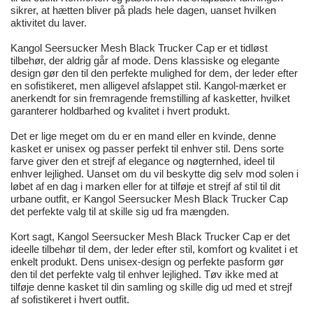
sikrer, at hætten bliver på plads hele dagen, uanset hvilken
aktivitet du laver.
Kangol Seersucker Mesh Black Trucker Cap er et tidløst
tilbehør, der aldrig går af mode. Dens klassiske og elegante
design gør den til den perfekte mulighed for dem, der leder efter
en sofistikeret, men alligevel afslappet stil. Kangol-mærket er
anerkendt for sin fremragende fremstilling af kasketter, hvilket
garanterer holdbarhed og kvalitet i hvert produkt.
Det er lige meget om du er en mand eller en kvinde, denne
kasket er unisex og passer perfekt til enhver stil. Dens sorte
farve giver den et strejf af elegance og nøgternhed, ideel til
enhver lejlighed. Uanset om du vil beskytte dig selv mod solen i
løbet af en dag i marken eller for at tilføje et strejf af stil til dit
urbane outfit, er Kangol Seersucker Mesh Black Trucker Cap
det perfekte valg til at skille sig ud fra mængden.
Kort sagt, Kangol Seersucker Mesh Black Trucker Cap er det
ideelle tilbehør til dem, der leder efter stil, komfort og kvalitet i et
enkelt produkt. Dens unisex-design og perfekte pasform gør
den til det perfekte valg til enhver lejlighed. Tøv ikke med at
tilføje denne kasket til din samling og skille dig ud med et strejf
af sofistikeret i hvert outfit.