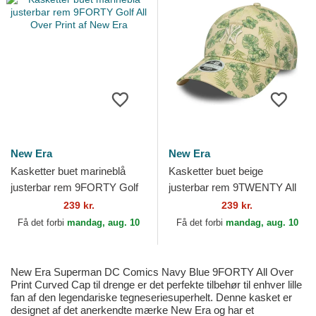
New Era
New Era
Kasketter buet marineblå
Kasketter buet beige
justerbar rem 9FORTY Golf
justerbar rem 9TWENTY All
All Over Print af New Era
Over Print Tropical fra New
239 kr.
239 kr.
York Yankees MLB af...
Få det forbi
mandag, aug. 10
Få det forbi
mandag, aug. 10
New Era Superman DC Comics Navy Blue 9FORTY All Over
Print Curved Cap til drenge er det perfekte tilbehør til enhver lille
fan af den legendariske tegneseriesuperhelt. Denne kasket er
designet af det anerkendte mærke New Era og har et