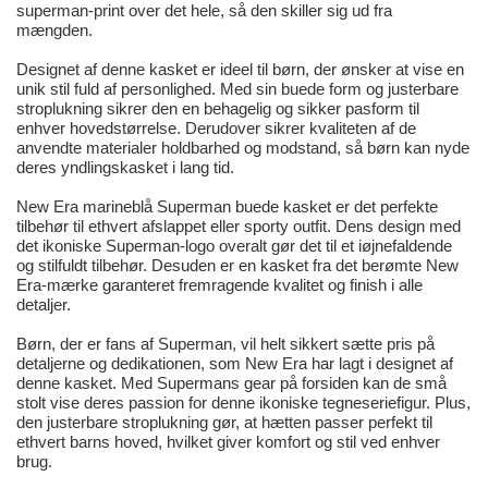
superman-print over det hele, så den skiller sig ud fra
mængden.
Designet af denne kasket er ideel til børn, der ønsker at vise en
unik stil fuld af personlighed. Med sin buede form og justerbare
stroplukning sikrer den en behagelig og sikker pasform til
enhver hovedstørrelse. Derudover sikrer kvaliteten af de
anvendte materialer holdbarhed og modstand, så børn kan nyde
deres yndlingskasket i lang tid.
New Era marineblå Superman buede kasket er det perfekte
tilbehør til ethvert afslappet eller sporty outfit. Dens design med
det ikoniske Superman-logo overalt gør det til et iøjnefaldende
og stilfuldt tilbehør. Desuden er en kasket fra det berømte New
Era-mærke garanteret fremragende kvalitet og finish i alle
detaljer.
Børn, der er fans af Superman, vil helt sikkert sætte pris på
detaljerne og dedikationen, som New Era har lagt i designet af
denne kasket. Med Supermans gear på forsiden kan de små
stolt vise deres passion for denne ikoniske tegneseriefigur. Plus,
den justerbare stroplukning gør, at hætten passer perfekt til
ethvert barns hoved, hvilket giver komfort og stil ved enhver
brug.