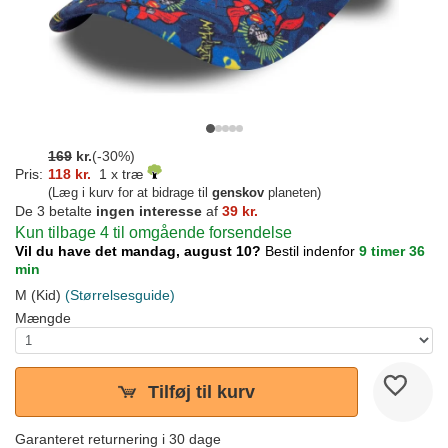
169
kr.
(-30%)
Pris:
118 kr.
1 x træ
(Læg i kurv for at bidrage til
genskov
planeten)
De 3 betalte
ingen interesse
af
39 kr.
Kun tilbage 4 til omgående forsendelse
Vil du have det mandag, august 10?
Bestil indenfor
9 timer 36
min
M (Kid)
(Størrelsesguide)
Mængde
Tilføj til kurv
Garanteret returnering i 30 dage