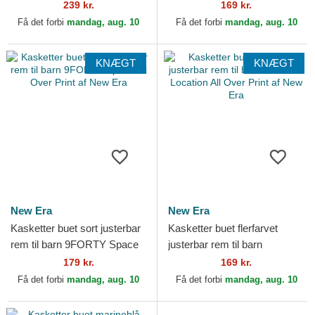
Superman DC Comics af
Superman DC Comics af
239 kr.
169 kr.
New Era
New Era
Få det forbi
mandag, aug. 10
Få det forbi
mandag, aug. 10
KNÆGT
KNÆGT
New Era
New Era
Kasketter buet sort justerbar
Kasketter buet flerfarvet
rem til barn 9FORTY Space
justerbar rem til barn
All Over Print af New Era
9FORTY Location All Over
179 kr.
169 kr.
Print af New Era
Få det forbi
mandag, aug. 10
Få det forbi
mandag, aug. 10