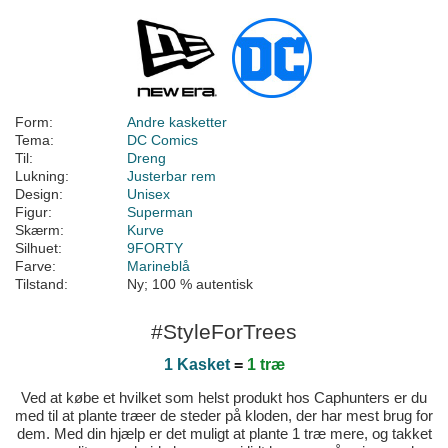
Form:
Andre kasketter
Tema:
DC Comics
Til:
Dreng
Lukning:
Justerbar rem
Design:
Unisex
Figur:
Superman
Skærm:
Kurve
Silhuet:
9FORTY
Farve:
Marineblå
Tilstand:
Ny; 100 % autentisk
#StyleForTrees
1 Kasket
=
1 træ
Ved at købe et hvilket som helst produkt hos Caphunters er du
med til at plante træer de steder på kloden, der har mest brug for
dem. Med din hjælp er det muligt at plante 1 træ mere, og takket