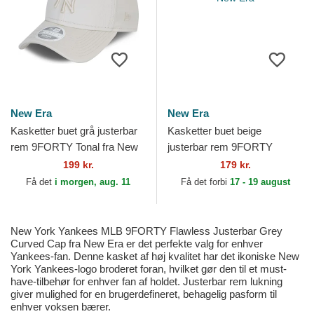
New Era
New Era
Kasketter buet grå justerbar
Kasketter buet beige
rem 9FORTY Tonal fra New
justerbar rem 9FORTY
York Yankees MLB af New
Flawless fra New York
199 kr.
179 kr.
Era
Yankees MLB af New Era
Få det
i morgen, aug. 11
Få det forbi
17 - 19 august
New York Yankees MLB 9FORTY Flawless Justerbar Grey
Curved Cap fra New Era er det perfekte valg for enhver
Yankees-fan. Denne kasket af høj kvalitet har det ikoniske New
York Yankees-logo broderet foran, hvilket gør den til et must-
have-tilbehør for enhver fan af holdet. Justerbar rem lukning
giver mulighed for en brugerdefineret, behagelig pasform til
enhver voksen bærer.