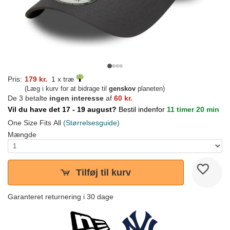
Pris:
179 kr.
1 x træ
(Læg i kurv for at bidrage til
genskov
planeten)
De 3 betalte
ingen interesse
af
60 kr.
Vil du have det 17 - 19 august?
Bestil indenfor
11 timer 20 min
One Size Fits All
(Størrelsesguide)
Mængde
Tilføj til kurv
Garanteret returnering i 30 dage