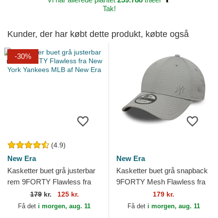
Tak!
Kunder, der har købt dette produkt, købte også
-30%
(4.9)
New Era
New Era
Kasketter buet grå justerbar
Kasketter buet grå snapback
rem 9FORTY Flawless fra
9FORTY Mesh Flawless fra
New York Yankees MLB af
New York Yankees MLB af
179
kr.
125 kr.
179 kr.
New Era
New Era
Få det
i morgen, aug. 11
Få det
i morgen, aug. 11