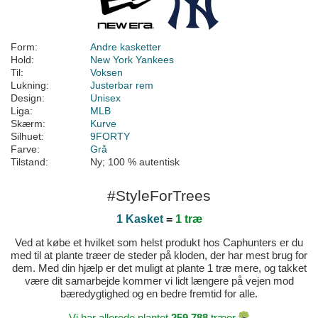
Form:
Andre kasketter
Hold:
New York Yankees
Til:
Voksen
Lukning:
Justerbar rem
Design:
Unisex
Liga:
MLB
Skærm:
Kurve
Silhuet:
9FORTY
Farve:
Grå
Tilstand:
Ny; 100 % autentisk
#StyleForTrees
1 Kasket
=
1 træ
Ved at købe et hvilket som helst produkt hos Caphunters er du
med til at plante træer de steder på kloden, der har mest brug for
dem. Med din hjælp er det muligt at plante 1 træ mere, og takket
være dit samarbejde kommer vi lidt længere på vejen mod
bæredygtighed og en bedre fremtid for alle.
Vi har allerede plantet
259.788
træer