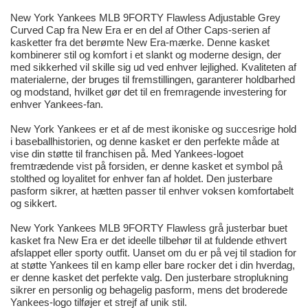
New York Yankees MLB 9FORTY Flawless Adjustable Grey
Curved Cap fra New Era er en del af Other Caps-serien af
kasketter fra det berømte New Era-mærke. Denne kasket
kombinerer stil og komfort i et slankt og moderne design, der
med sikkerhed vil skille sig ud ved enhver lejlighed. Kvaliteten af
materialerne, der bruges til fremstillingen, garanterer holdbarhed
og modstand, hvilket gør det til en fremragende investering for
enhver Yankees-fan.
New York Yankees er et af de mest ikoniske og succesrige hold
i baseballhistorien, og denne kasket er den perfekte måde at
vise din støtte til franchisen på. Med Yankees-logoet
fremtrædende vist på forsiden, er denne kasket et symbol på
stolthed og loyalitet for enhver fan af holdet. Den justerbare
pasform sikrer, at hætten passer til enhver voksen komfortabelt
og sikkert.
New York Yankees MLB 9FORTY Flawless grå justerbar buet
kasket fra New Era er det ideelle tilbehør til at fuldende ethvert
afslappet eller sporty outfit. Uanset om du er på vej til stadion for
at støtte Yankees til en kamp eller bare rocker det i din hverdag,
er denne kasket det perfekte valg. Den justerbare stroplukning
sikrer en personlig og behagelig pasform, mens det broderede
Yankees-logo tilføjer et strejf af unik stil.