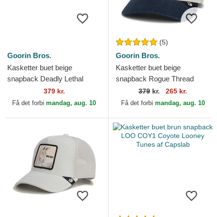
(5)
Goorin Bros.
Goorin Bros.
Kasketter buet beige
Kasketter buet beige
snapback Deadly Lethal
snapback Rogue Thread
Linen Rugged Comfort The
Rebel Rugged Comfort The
379 kr.
379
kr.
265 kr.
Farm Goorin Bros.
Farm Goorin Bros.
Få det forbi
mandag, aug. 10
Få det forbi
mandag, aug. 10