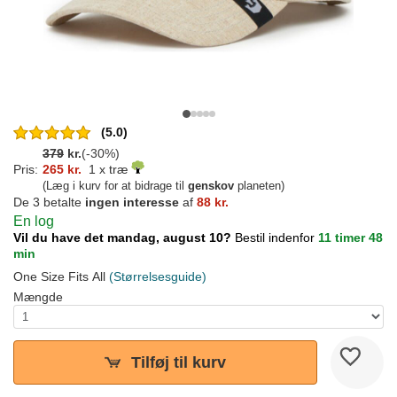
(5.0)
379
kr.
(-30%)
Pris:
265 kr.
1 x træ
(Læg i kurv for at bidrage til
genskov
planeten)
De 3 betalte
ingen interesse
af
88 kr.
En log
Vil du have det mandag, august 10?
Bestil indenfor
11 timer 48
min
One Size Fits All
(Størrelsesguide)
Mængde
Tilføj til kurv