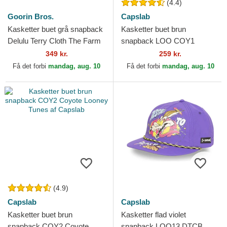
(4.4)
Goorin Bros.
Capslab
Kasketter buet grå snapback
Kasketter buet brun
Delulu Terry Cloth The Farm
snapback LOO COY1
Goorin Bros.
Coyote Looney Tunes af
349 kr.
259 kr.
Capslab
Få det forbi
mandag, aug. 10
Få det forbi
mandag, aug. 10
(4.9)
Capslab
Capslab
Kasketter buet brun
Kasketter flad violet
snapback COY2 Coyote
snapback LOO13 DTCB