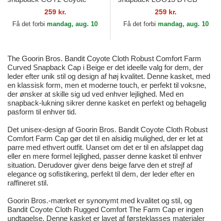
Looney Tunes af Capslab
Coyote Looney Tunes af
259 kr.
259 kr.
Capslab
Få det forbi
mandag, aug. 10
Få det forbi
mandag, aug. 10
The Goorin Bros. Bandit Coyote Cloth Robust Comfort Farm
Curved Snapback Cap i Beige er det ideelle valg for dem, der
leder efter unik stil og design af høj kvalitet. Denne kasket, med
en klassisk form, men et moderne touch, er perfekt til voksne,
der ønsker at skille sig ud ved enhver lejlighed. Med en
snapback-lukning sikrer denne kasket en perfekt og behagelig
pasform til enhver tid.
Det unisex-design af Goorin Bros. Bandit Coyote Cloth Robust
Comfort Farm Cap gør det til en alsidig mulighed, der er let at
parre med ethvert outfit. Uanset om det er til en afslappet dag
eller en mere formel lejlighed, passer denne kasket til enhver
situation. Derudover giver dens beige farve den et strejf af
elegance og sofistikering, perfekt til dem, der leder efter en
raffineret stil.
Goorin Bros.-mærket er synonymt med kvalitet og stil, og
Bandit Coyote Cloth Rugged Comfort The Farm Cap er ingen
undtagelse. Denne kasket er lavet af førsteklasses materialer