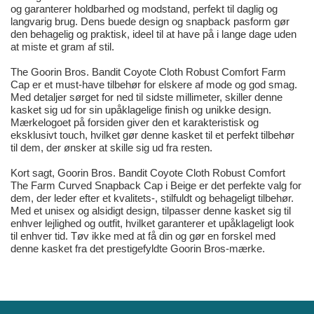
og garanterer holdbarhed og modstand, perfekt til daglig og
langvarig brug. Dens buede design og snapback pasform gør
den behagelig og praktisk, ideel til at have på i lange dage uden
at miste et gram af stil.
The Goorin Bros. Bandit Coyote Cloth Robust Comfort Farm
Cap er et must-have tilbehør for elskere af mode og god smag.
Med detaljer sørget for ned til sidste millimeter, skiller denne
kasket sig ud for sin upåklagelige finish og unikke design.
Mærkelogoet på forsiden giver den et karakteristisk og
eksklusivt touch, hvilket gør denne kasket til et perfekt tilbehør
til dem, der ønsker at skille sig ud fra resten.
Kort sagt, Goorin Bros. Bandit Coyote Cloth Robust Comfort
The Farm Curved Snapback Cap i Beige er det perfekte valg for
dem, der leder efter et kvalitets-, stilfuldt og behageligt tilbehør.
Med et unisex og alsidigt design, tilpasser denne kasket sig til
enhver lejlighed og outfit, hvilket garanterer et upåklageligt look
til enhver tid. Tøv ikke med at få din og gør en forskel med
denne kasket fra det prestigefyldte Goorin Bros-mærke.