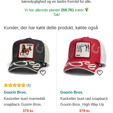
bæredygtighed og en bedre fremtid for alle.
Vi har allerede plantet
259.781
træer
Tak!
Kunder, der har købt dette produkt, købte også
(5)
Goorin Bros.
Goorin Bros.
Kasketter buet marineblå
Kasketter buet rød snapback
snapback Goorin Bros.
Goorin Bros. High Way Up
Power Full Throttle Horse
Horse Play The Farm Red
379 kr.
379 kr.