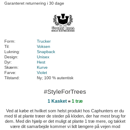
Garanteret returnering i 30 dage
Form:
Trucker
Til:
Voksen
Lukning:
Snapback
Design:
Unisex
Dyr:
Hest
Skærm:
Kurve
Farve:
Violet
Tilstand:
Ny; 100 % autentisk
#StyleForTrees
1 Kasket
=
1 træ
Ved at købe et hvilket som helst produkt hos Caphunters er du
med til at plante træer de steder på kloden, der har mest brug for
dem. Med din hjælp er det muligt at plante 1 træ mere, og takket
være dit samarbejde kommer vi lidt længere på vejen mod