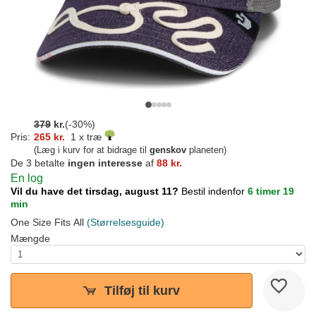
379
kr.
(-30%)
Pris:
265 kr.
1 x træ
(Læg i kurv for at bidrage til
genskov
planeten)
De 3 betalte
ingen interesse
af
88 kr.
En log
Vil du have det tirsdag, august 11?
Bestil indenfor
6 timer 19
min
One Size Fits All
(Størrelsesguide)
Mængde
Tilføj til kurv