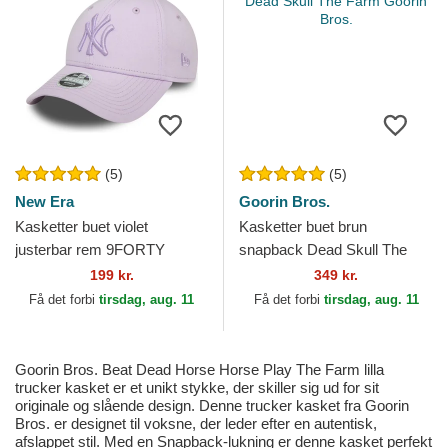
(5)
(5)
New Era
Goorin Bros.
Kasketter buet violet
Kasketter buet brun
justerbar rem 9FORTY
snapback Dead Skull The
League Essential fra New
Farm Goorin Bros.
199 kr.
349 kr.
York Yankees MLB af New
Få det forbi
tirsdag, aug. 11
Få det forbi
tirsdag, aug. 11
Era
Goorin Bros. Beat Dead Horse Horse Play The Farm lilla
trucker kasket er et unikt stykke, der skiller sig ud for sit
originale og slående design. Denne trucker kasket fra Goorin
Bros. er designet til voksne, der leder efter en autentisk,
afslappet stil. Med en Snapback-lukning er denne kasket perfekt