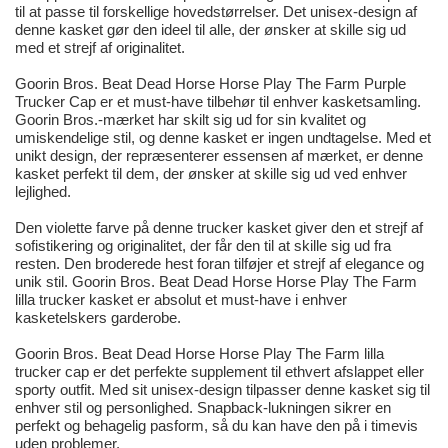
til at passe til forskellige hovedstørrelser. Det unisex-design af
denne kasket gør den ideel til alle, der ønsker at skille sig ud
med et strejf af originalitet.
Goorin Bros. Beat Dead Horse Horse Play The Farm Purple
Trucker Cap er et must-have tilbehør til enhver kasketsamling.
Goorin Bros.-mærket har skilt sig ud for sin kvalitet og
umiskendelige stil, og denne kasket er ingen undtagelse. Med et
unikt design, der repræsenterer essensen af mærket, er denne
kasket perfekt til dem, der ønsker at skille sig ud ved enhver
lejlighed.
Den violette farve på denne trucker kasket giver den et strejf af
sofistikering og originalitet, der får den til at skille sig ud fra
resten. Den broderede hest foran tilføjer et strejf af elegance og
unik stil. Goorin Bros. Beat Dead Horse Horse Play The Farm
lilla trucker kasket er absolut et must-have i enhver
kasketelskers garderobe.
Goorin Bros. Beat Dead Horse Horse Play The Farm lilla
trucker cap er det perfekte supplement til ethvert afslappet eller
sporty outfit. Med sit unisex-design tilpasser denne kasket sig til
enhver stil og personlighed. Snapback-lukningen sikrer en
perfekt og behagelig pasform, så du kan have den på i timevis
uden problemer.