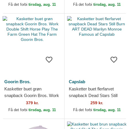
Play The Farm Navy Blue...
Hat The Farm Goorin...
Få det forbi
tirsdag, aug. 11
Få det forbi
tirsdag, aug. 11
Goorin Bros.
Capslab
Kasketter buet grøn
Kasketter buet flerfarvet
snapback Goorin Bros. Work
snapback Dead Stars Still
Double Shift Horse Play The
Burn ART DEAD Marilyn
379 kr.
259 kr.
Farm Green Hat The...
Monroe Famous af Capslab
Få det forbi
tirsdag, aug. 11
Få det forbi
tirsdag, aug. 11