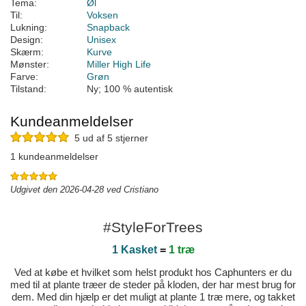
Tema:
Øl
Til:
Voksen
Lukning:
Snapback
Design:
Unisex
Skærm:
Kurve
Mønster:
Miller High Life
Farve:
Grøn
Tilstand:
Ny; 100 % autentisk
Kundeanmeldelser
5 ud af 5 stjerner
1 kundeanmeldelser
Udgivet den 2026-04-28 ved Cristiano
#StyleForTrees
1 Kasket
=
1 træ
Ved at købe et hvilket som helst produkt hos Caphunters er du
med til at plante træer de steder på kloden, der har mest brug for
dem. Med din hjælp er det muligt at plante 1 træ mere, og takket