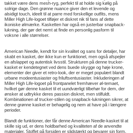
takket være dens mesh-ryg, perfekt til at holde sig kølig på
solrige dage. Den grønne nuance giver den et levende og
alsidigt touch, ideelt til at parre med forskellige outfits, mens
Miller High Life-logoet tilføjer et diskret nik til fans af dette
ikoniske ølmærke. Kasketten har også en justerbar snapback-
lukning, der gør det nemt at finde en personlig pasform til
voksne i alle størrelser.
American Needle, kendt for sin kvalitet og sans for detaljer, har
skabt en kasket, der ikke kun er funktionel, men også afspejler
en afslappet og autentisk livsstil. Strukturen på denne trucker-
kasket er kendetegnet ved dens buede skygge og høje krone,
elementer der giver et retro-look, der er meget populært blandt
urbane modeentusiaster og friluftsentusiaster. Inkluderingen af
Miller High Life-logoet på frontpanelet fremhæver øl-temaet,
hvilket gør denne kasket til et uundværligt tilbehør for dem, der
ønsker at udtrykke deres passion diskret, men stilfuldt.
Kombinationen af trucker-stilen og snapback-lukningen sikrer, at
denne grønne kasket er behagelig og nem at have på i længere
perioder.
Blandt de funktioner, der får denne American Needle-kasket til at
skille sig ud, er dens holdbarhed og kvaliteten af de anvendte
materialer. Stoffet på forsiden er slidstærkt og bevarer sin form,