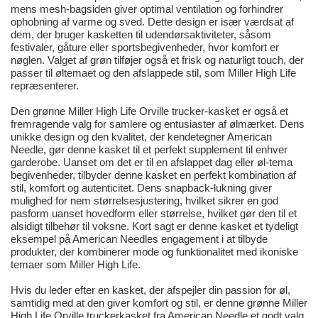
mens mesh-bagsiden giver optimal ventilation og forhindrer
ophobning af varme og sved. Dette design er især værdsat af
dem, der bruger kasketten til udendørsaktiviteter, såsom
festivaler, gåture eller sportsbegivenheder, hvor komfort er
nøglen. Valget af grøn tilføjer også et frisk og naturligt touch, der
passer til øltemaet og den afslappede stil, som Miller High Life
repræsenterer.
Den grønne Miller High Life Orville trucker-kasket er også et
fremragende valg for samlere og entusiaster af ølmærket. Dens
unikke design og den kvalitet, der kendetegner American
Needle, gør denne kasket til et perfekt supplement til enhver
garderobe. Uanset om det er til en afslappet dag eller øl-tema
begivenheder, tilbyder denne kasket en perfekt kombination af
stil, komfort og autenticitet. Dens snapback-lukning giver
mulighed for nem størrelsesjustering, hvilket sikrer en god
pasform uanset hovedform eller størrelse, hvilket gør den til et
alsidigt tilbehør til voksne. Kort sagt er denne kasket et tydeligt
eksempel på American Needles engagement i at tilbyde
produkter, der kombinerer mode og funktionalitet med ikoniske
temaer som Miller High Life.
Hvis du leder efter en kasket, der afspejler din passion for øl,
samtidig med at den giver komfort og stil, er denne grønne Miller
High Life Orville truckerkasket fra American Needle et godt valg.