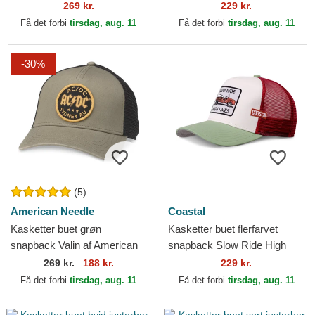
Needle
af American Needle
269 kr.
229 kr.
Få det forbi
tirsdag, aug. 11
Få det forbi
tirsdag, aug. 11
-30%
(5)
American Needle
Coastal
Kasketter buet grøn
Kasketter buet flerfarvet
snapback Valin af American
snapback Slow Ride High
Needle
Times HFT af Coastal
269
kr.
188 kr.
229 kr.
Få det forbi
tirsdag, aug. 11
Få det forbi
tirsdag, aug. 11