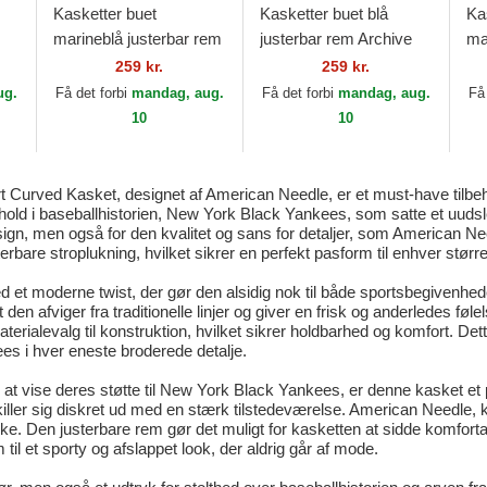
Kasketter buet
Kasketter buet blå
Ka
marineblå justerbar rem
justerbar rem Archive
ma
Los Angeles Angels
fra Durham Bulls MiLB
An
259 kr.
259 kr.
Archive fra Los Angeles
af American Needle
fr
ug.
Få det forbi
mandag, aug.
Få det forbi
mandag, aug.
Få
Angels MLB af...
af
10
10
urved Kasket, designet af American Needle, er et must-have tilbehør
hold i baseballhistorien, New York Black Yankees, som satte et uudsl
esign, men også for den kvalitet og sans for detaljer, som American Ne
erbare stroplukning, hvilket sikrer en perfekt pasform til enhver større
 et moderne twist, der gør den alsidig nok til både sportsbegivenhed
den afviger fra traditionelle linjer og giver en frisk og anderledes føl
terialevalg til konstruktion, hvilket sikrer holdbarhed og komfort. Det
es i hver eneste broderede detalje.
at vise deres støtte til New York Black Yankees, er denne kasket et 
skiller sig diskret ud med en stærk tilstedeværelse. American Needle, k
tykke. Den justerbare rem gør det muligt for kasketten at sidde komfort
il et sporty og afslappet look, der aldrig går af mode.