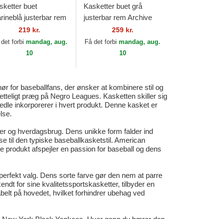
sketter buet
Kasketter buet grå
rineblå justerbar rem
justerbar rem Archive
aheim Aces Archive
fra Portland Beavers
219 kr.
259 kr.
a Anaheim Aces MLB
MiLB af American
 det forbi
mandag, aug.
Få det forbi
mandag, aug.
 American Needle
Needle
10
10
 for baseballfans, der ønsker at kombinere stil og
etteligt præg på Negro Leagues. Kasketten skiller sig
edle inkorporerer i hvert produkt. Denne kasket er
lse.
er og hverdagsbrug. Dens unikke form falder ind
else til den typiske baseballkasketstil. American
te produkt afspejler en passion for baseball og dens
perfekt valg. Dens sorte farve gør den nem at parre
endt for sine kvalitetssportskasketter, tilbyder en
abelt på hovedet, hvilket forhindrer ubehag ved