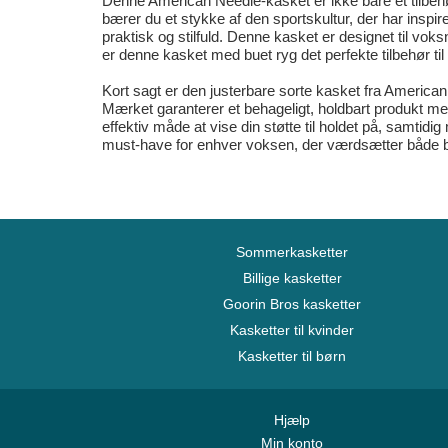
Denne American Needle-kasket er ikke bare et tilbeh
bærer du et stykke af den sportskultur, der har inspi
praktisk og stilfuld. Denne kasket er designet til vok
er denne kasket med buet ryg det perfekte tilbehør t
Kort sagt er den justerbare sorte kasket fra American
Mærket garanterer et behageligt, holdbart produkt me
effektiv måde at vise din støtte til holdet på, samtid
must-have for enhver voksen, der værdsætter både b
Sommerkasketter
Billige kasketter
Goorin Bros kasketter
Kasketter til kvinder
Kasketter til børn
Hjælp
Min konto