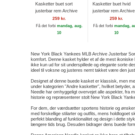
Kasketter buet sort
Kasketter buet hvid
justerbar rem Archive
justerbar rem Archive
fra Homestead Grays
fra Los Angeles
259 kr.
259 kr.
MLB af American
Dodgers MLB af
Få det forbi
mandag, aug.
Få det forbi
mandag, a
Needle
American Needle
10
10
New York Black Yankees MLB Archive Justerbar Sort C
komfort. Denne kasket hylder et af de mest ikoniske 
ikke kun ud for sit underspillede og elegante sorte d
ideel til voksne og justeres nemt takket være den just
Designet af denne buede kasket er klassisk, men med
under kategorien "Andre kasketter", hvilket betyder, at 
Needle har omhyggeligt overvejet alle aspekter, fra ma
historie og repræsenterer stolt New York Black Yanke
For dem, der værdsætter sportens historie og ønsker 
med forskellige stilarter og outfits, mens holdlogoet 
perfekt blanding af funktionalitet og design i dette s
længere tids brug. Desuden bidrager dens buede form t