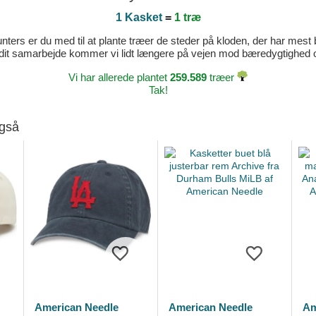
1 Kasket
=
1 træ
ters er du med til at plante træer de steder på kloden, der har mest b
dit samarbejde kommer vi lidt længere på vejen mod bæredygtighed og 
Vi har allerede plantet
259.589
træer
Tak!
også
American Needle
American Needle
Am