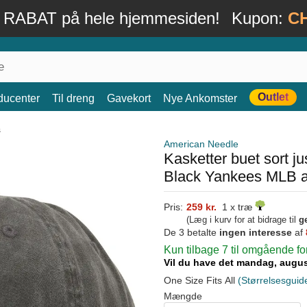
 RABAT på hele hjemmesiden!
Kupon:
C
Outlet
ducenter
Til dreng
Gavekort
Nye Ankomster
s
American Needle
Kasketter buet sort j
Black Yankees MLB a
Pris:
259 kr.
1 x træ
(Læg i kurv for at bidrage til
g
De 3 betalte
ingen interesse
af
Kun tilbage 7 til omgående f
Vil du have det mandag, augu
One Size Fits All
(Størrelsesguid
Mængde