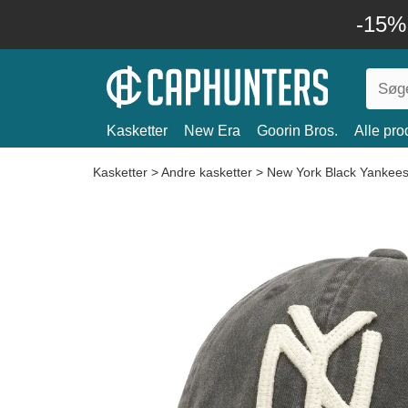
-15%
Kasketter
New Era
Goorin Bros.
Alle pro
Kasketter
>
Andre kasketter
>
New York Black Yankee