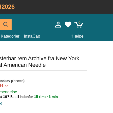
H2026
0
Kategorier
InstaCap
Hjælpe
usterbar rem Archive fra New York
f American Needle
enskov
planeten)
86 kr.
orsendelse
st 10?
Bestil indenfor
15 timer 6 min
e)