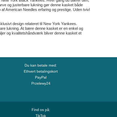
 fra New York Black Yankees. Hver gang du bærer den,
 farve og justerbare lukning gør denne kasket både
p af American Needles erfaring og prestige. Uden tvivl
klusivt design relateret til New York Yankees.
bare lukning. At bære denne kasket er en enkel og
aljer og kvalitetshåndværk bliver denne kasket et
Du kan betale med:
Ethvert betalingskort
PayPal
Przelewy24
Find os på:
TikTok