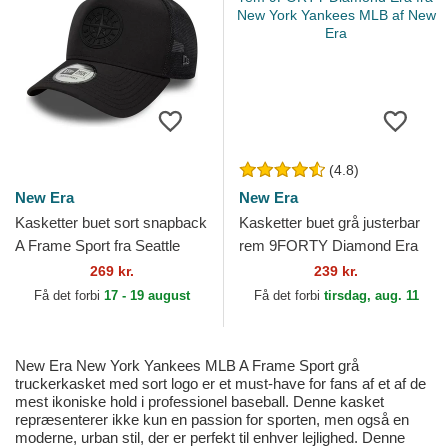
(4.8)
New Era
New Era
Kasketter buet sort snapback
Kasketter buet grå justerbar
A Frame Sport fra Seattle
rem 9FORTY Diamond Era
Mariners MLB af New Era
fra New York Yankees MLB
269 kr.
239 kr.
af New Era
Få det forbi
17 - 19 august
Få det forbi
tirsdag, aug. 11
New Era New York Yankees MLB A Frame Sport grå
truckerkasket med sort logo er et must-have for fans af et af de
mest ikoniske hold i professionel baseball. Denne kasket
repræsenterer ikke kun en passion for sporten, men også en
moderne, urban stil, der er perfekt til enhver lejlighed. Denne