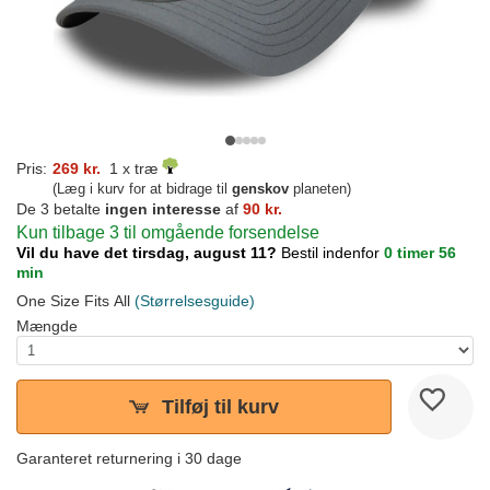
Pris:
269 kr.
1 x træ
(Læg i kurv for at bidrage til
genskov
planeten)
De 3 betalte
ingen interesse
af
90 kr.
Kun tilbage 3 til omgående forsendelse
Vil du have det tirsdag, august 11?
Bestil indenfor
0 timer 56
min
One Size Fits All
(Størrelsesguide)
Mængde
Tilføj til kurv
Garanteret returnering i 30 dage