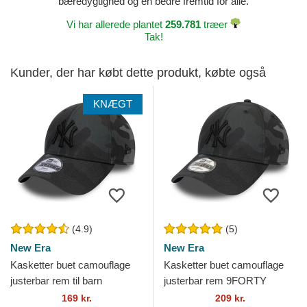
bæredygtighed og en bedre fremtid for alle.
Vi har allerede plantet
259.781
træer
Tak!
Kunder, der har købt dette produkt, købte også
KNÆGT
(4.9)
(5)
New Era
New Era
Kasketter buet camouflage
Kasketter buet camouflage
justerbar rem til barn
justerbar rem 9FORTY
9FORTY League Essential
League Essential fra New
169 kr.
209 kr.