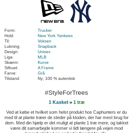
Form:
Trucker
Hold:
New York Yankees
Til:
Voksen
Lukning:
Snapback
Design:
Unisex
Liga:
MLB
Skærm:
Kurve
Silhuet:
A Frame
Farve:
Grå
Tilstand:
Ny; 100 % autentisk
#StyleForTrees
1 Kasket
=
1 træ
Ved at købe et hvilket som helst produkt hos Caphunters er du
med til at plante træer de steder på kloden, der har mest brug for
dem. Med din hjælp er det muligt at plante 1 træ mere, og takket
være dit samarbejde kommer vi lidt længere på vejen mod