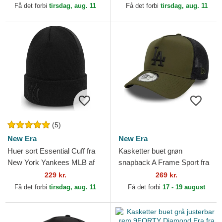
fra New York Yankees MLB...
York Yankees MLB af New
Få det forbi
tirsdag, aug. 11
Få det forbi
tirsdag, aug. 11
Era
(5)
New Era
New Era
Huer sort Essential Cuff fra
Kasketter buet grøn
New York Yankees MLB af
snapback A Frame Sport fra
New Era
Los Angeles Dodgers MLB af
229 kr.
269 kr.
New Era
Få det forbi
tirsdag, aug. 11
Få det forbi
17 - 19 august