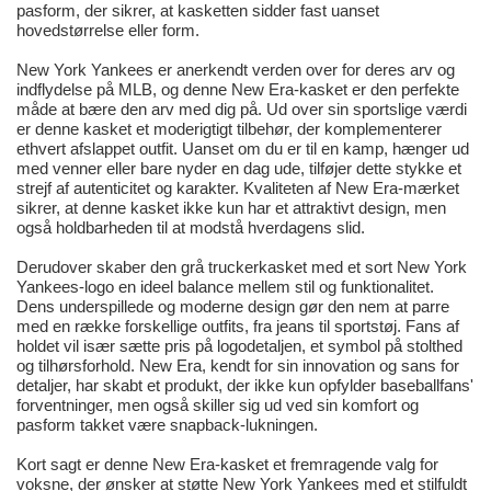
pasform, der sikrer, at kasketten sidder fast uanset
hovedstørrelse eller form.
New York Yankees er anerkendt verden over for deres arv og
indflydelse på MLB, og denne New Era-kasket er den perfekte
måde at bære den arv med dig på. Ud over sin sportslige værdi
er denne kasket et moderigtigt tilbehør, der komplementerer
ethvert afslappet outfit. Uanset om du er til en kamp, hænger ud
med venner eller bare nyder en dag ude, tilføjer dette stykke et
strejf af autenticitet og karakter. Kvaliteten af New Era-mærket
sikrer, at denne kasket ikke kun har et attraktivt design, men
også holdbarheden til at modstå hverdagens slid.
Derudover skaber den grå truckerkasket med et sort New York
Yankees-logo en ideel balance mellem stil og funktionalitet.
Dens underspillede og moderne design gør den nem at parre
med en række forskellige outfits, fra jeans til sportstøj. Fans af
holdet vil især sætte pris på logodetaljen, et symbol på stolthed
og tilhørsforhold. New Era, kendt for sin innovation og sans for
detaljer, har skabt et produkt, der ikke kun opfylder baseballfans'
forventninger, men også skiller sig ud ved sin komfort og
pasform takket være snapback-lukningen.
Kort sagt er denne New Era-kasket et fremragende valg for
voksne, der ønsker at støtte New York Yankees med et stilfuldt