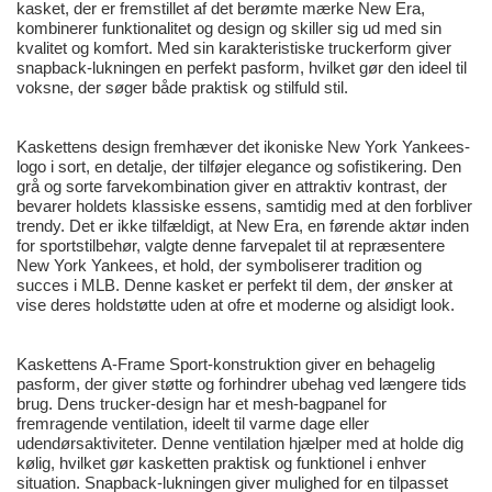
kasket, der er fremstillet af det berømte mærke New Era,
kombinerer funktionalitet og design og skiller sig ud med sin
kvalitet og komfort. Med sin karakteristiske truckerform giver
snapback-lukningen en perfekt pasform, hvilket gør den ideel til
voksne, der søger både praktisk og stilfuld stil.
Kaskettens design fremhæver det ikoniske New York Yankees-
logo i sort, en detalje, der tilføjer elegance og sofistikering. Den
grå og sorte farvekombination giver en attraktiv kontrast, der
bevarer holdets klassiske essens, samtidig med at den forbliver
trendy. Det er ikke tilfældigt, at New Era, en førende aktør inden
for sportstilbehør, valgte denne farvepalet til at repræsentere
New York Yankees, et hold, der symboliserer tradition og
succes i MLB. Denne kasket er perfekt til dem, der ønsker at
vise deres holdstøtte uden at ofre et moderne og alsidigt look.
Kaskettens A-Frame Sport-konstruktion giver en behagelig
pasform, der giver støtte og forhindrer ubehag ved længere tids
brug. Dens trucker-design har et mesh-bagpanel for
fremragende ventilation, ideelt til varme dage eller
udendørsaktiviteter. Denne ventilation hjælper med at holde dig
kølig, hvilket gør kasketten praktisk og funktionel i enhver
situation. Snapback-lukningen giver mulighed for en tilpasset