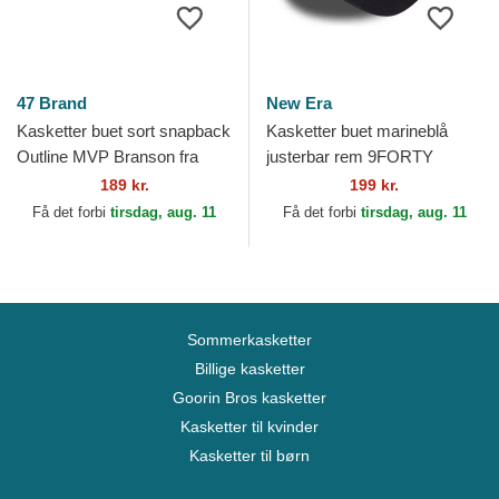
47 Brand
New Era
Kasketter buet sort snapback
Kasketter buet marineblå
Outline MVP Branson fra
justerbar rem 9FORTY
New York Yankees MLB af
Outline fra New York
189 kr.
199 kr.
47 Brand
Yankees MLB af New Era
Få det forbi
tirsdag, aug. 11
Få det forbi
tirsdag, aug. 11
Sommerkasketter
Billige kasketter
Goorin Bros kasketter
Kasketter til kvinder
Kasketter til børn