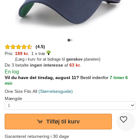
(4.5)
Pris:
189 kr.
1 x træ
(Læg i kurv for at bidrage til
genskov
planeten)
De 3 betalte
ingen interesse
af
63 kr.
En log
Vil du have det tirsdag, august 11?
Bestil indenfor
7 timer 6
min
One Size Fits All
(Størrelsesguide)
Mængde
Tilføj til kurv
Garanteret returnering i 30 dage