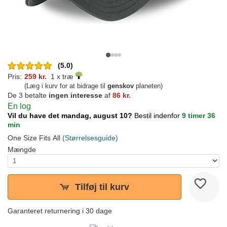
(5.0)
Pris:
259 kr.
1 x træ
(Læg i kurv for at bidrage til
genskov
planeten)
De 3 betalte
ingen interesse
af
86 kr.
En log
Vil du have det mandag, august 10?
Bestil indenfor
9 timer 36
min
One Size Fits All
(Størrelsesguide)
Mængde
Tilføj til kurv
Garanteret returnering i 30 dage