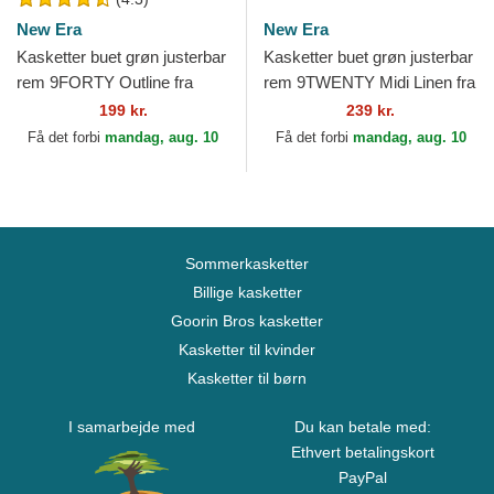
New Era
New Era
Kasketter buet grøn justerbar
Kasketter buet grøn justerbar
rem 9FORTY Outline fra
rem 9TWENTY Midi Linen fra
New York Yankees MLB af
Los Angeles Dodgers MLB af
199 kr.
239 kr.
New Era
New Era
Få det forbi
mandag, aug. 10
Få det forbi
mandag, aug. 10
Sommerkasketter
Billige kasketter
Goorin Bros kasketter
Kasketter til kvinder
Kasketter til børn
I samarbejde med
Du kan betale med:
Ethvert betalingskort
PayPal