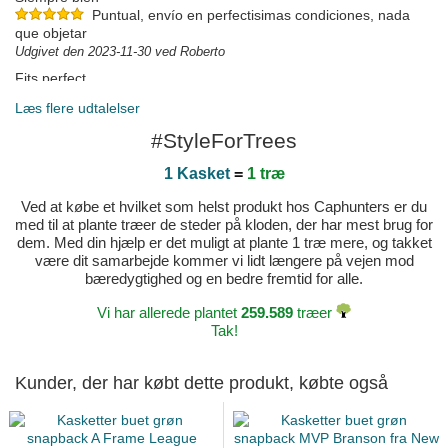
Puntual, envío en perfectisimas condiciones, nada
que objetar
Udgivet den 2023-11-30 ved Roberto
Fits perfect
Reasonable price, fits well and excellent quality.
Læs flere udtalelser
Shipping is good considering mine dispatched from Spain.
Udgivet den 2023-03-30 ved Jonathon
#StyleForTrees
Todo perfecto!
1 Kasket
=
1 træ
Udgivet den 2023-03-09 ved Yon
Ved at købe et hvilket som helst produkt hos Caphunters er du
med til at plante træer de steder på kloden, der har mest brug for
dem. Med din hjælp er det muligt at plante 1 træ mere, og takket
være dit samarbejde kommer vi lidt længere på vejen mod
bæredygtighed og en bedre fremtid for alle.
Vi har allerede plantet
259.589
træer
Tak!
Kunder, der har købt dette produkt, købte også