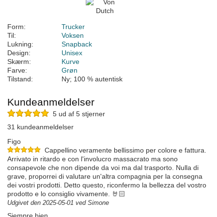
Form:
Trucker
Til:
Voksen
Lukning:
Snapback
Design:
Unisex
Skærm:
Kurve
Farve:
Grøn
Tilstand:
Ny; 100 % autentisk
Kundeanmeldelser
5 ud af 5 stjerner
31 kundeanmeldelser
Figo
Cappellino veramente bellissimo per colore e fattura.
Arrivato in ritardo e con l'involucro massacrato ma sono
consapevole che non dipende da voi ma dal trasporto. Nulla di
grave, proporrei di valutare un'altra compagnia per la consegna
dei vostri prodotti. Detto questo, riconfermo la bellezza del vostro
prodotto e lo consiglio vivamente. 🤘🏻
Udgivet den 2025-05-01 ved Simone
Siempre bien