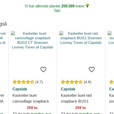
Vi har allerede plantet
259.589
træer
Tak!
også
(4.7)
(4.8)
Capslab
Capslab
Ca
vet
Kasketter buet
Kasketter buet rød
Ka
HA
camouflage snapback
snapback BUG1
sn
es
BUG3 CT Snansen
Snansen Looney Tunes
Sn
259 kr.
259 kr.
Looney Tunes af
af Capslab
af
ug.
Få det forbi
mandag, aug.
Få det forbi
mandag, aug.
Få