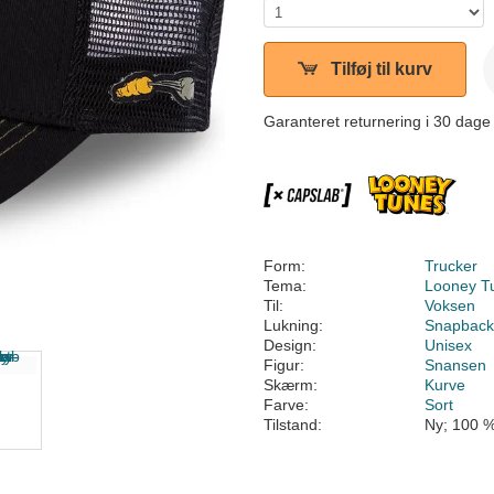
Tilføj til kurv
Garanteret returnering i 30 dage
Form:
Trucker
Tema:
Looney T
Til:
Voksen
Lukning:
Snapbac
Design:
Unisex
Figur:
Snansen
Skærm:
Kurve
Farve:
Sort
Tilstand:
Ny; 100 %