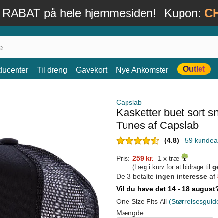
 RABAT på hele hjemmesiden!
Kupon:
C
Outlet
ducenter
Til dreng
Gavekort
Nye Ankomster
Capslab
Kasketter buet sort
Tunes af Capslab
(4.8)
59 kundea
Pris:
259 kr.
1 x træ
(Læg i kurv for at bidrage til
g
De 3 betalte
ingen interesse
af
Vil du have det 14 - 18 augus
One Size Fits All
(Størrelsesguid
Mængde