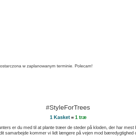
dostarczona w zaplanowanym terminie. Polecam!
#StyleForTrees
1 Kasket
=
1 træ
ters er du med til at plante træer de steder på kloden, der har mest b
dit samarbejde kommer vi lidt længere på vejen mod bæredygtighed og 