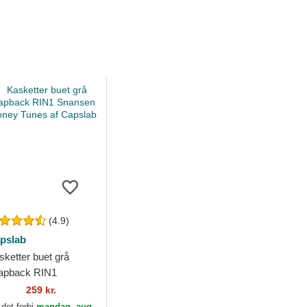
(4.9)
pslab
sketter buet grå
apback RIN1
ansen Looney Tunes
259 kr.
 Capslab
 det forbi
mandag, aug.