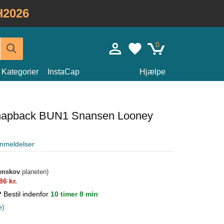
H2026
0
Kategorier
InstaCap
Hjælpe
 snapback BUN1 Snansen Looney
nmeldelser
enskov
planeten)
86 kr.
t?
Bestil indenfor
10 timer 8 min
e)