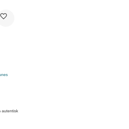
unes
k
 autentisk