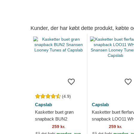
Kunder, der har købt dette produkt, købte 
(4.9)
Capslab
Capslab
Kasketter buet grøn
Kasketter buet flerfar
snapback BUN2
snapback LOO11 W
Snansen Looney Tunes
Snansen Looney Tun
259 kr.
259 kr.
af Capslab
af Capslab
Få det forbi
mandag, aug.
Få det forbi
mandag, a