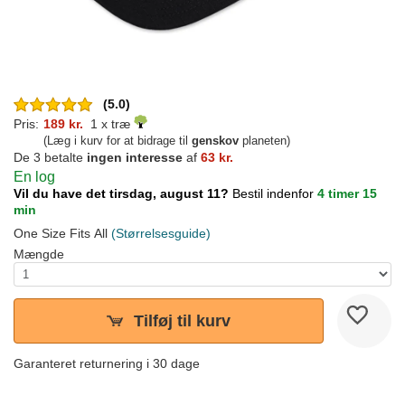
(5.0)
Pris:
189 kr.
1 x træ
(Læg i kurv for at bidrage til
genskov
planeten)
De 3 betalte
ingen interesse
af
63 kr.
En log
Vil du have det tirsdag, august 11?
Bestil indenfor
4 timer 15
min
One Size Fits All
(Størrelsesguide)
Mængde
Tilføj til kurv
Garanteret returnering i 30 dage