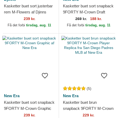
Kasketter buet sort justerbar
Kasketter buet sort snapback
rem M-Flowers af Djinns
9FORTY M-Crown Draft
2025 fra Chicago Bulls NBA
239 kr.
269
kr.
188 kr.
af New Era
Få det forbi
tirsdag, aug. 11
Få det forbi
tirsdag, aug. 11
(5)
New Era
New Era
Kasketter buet sort snapback
Kasketter buet brun
9FORTY M-Crown Graphic
snapback 9FORTY M-Crown
af New Era
Player Replica fra San Diego
239 kr.
229 kr.