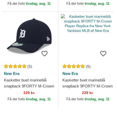
Padres MLB af New Era
Få det forbi
tirsdag, aug. 11
Få det forbi
tirsdag, aug. 11
(5)
(5)
New Era
New Era
Kasketter buet marineblå
Kasketter buet marineblå
snapback 9FORTY M-Crown
snapback 9FORTY M-Crown
Player Replica fra Detroit
Player Replica fra New York
229 kr.
229 kr.
Tigers MLB af New Era
Yankees MLB af New Era
Få det forbi
tirsdag, aug. 11
Få det forbi
tirsdag, aug. 11